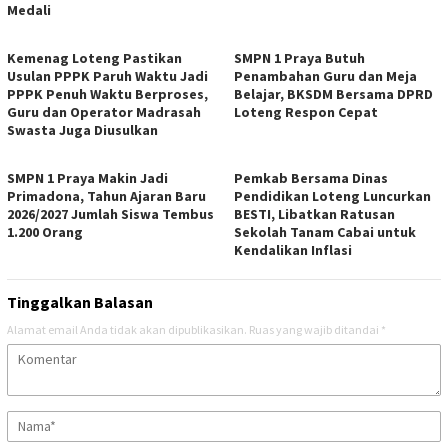
Medali
Kemenag Loteng Pastikan
SMPN 1 Praya Butuh
Usulan PPPK Paruh Waktu Jadi
Penambahan Guru dan Meja
PPPK Penuh Waktu Berproses,
Belajar, BKSDM Bersama DPRD
Guru dan Operator Madrasah
Loteng Respon Cepat
Swasta Juga Diusulkan
SMPN 1 Praya Makin Jadi
Pemkab Bersama Dinas
Primadona, Tahun Ajaran Baru
Pendidikan Loteng Luncurkan
2026/2027 Jumlah Siswa Tembus
BESTI, Libatkan Ratusan
1.200 Orang
Sekolah Tanam Cabai untuk
Kendalikan Inflasi
Tinggalkan Balasan
Alamat email Anda tidak akan dipublikasikan.
Ruas yang wajib ditandai
*