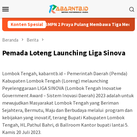
Loncat
Menu
ke
Mobile
konten
tian, Tiga Atlet SMPN 2 Praya Pulang Membawa Tiga Medali
Konten Spesial
Beranda
Berita
Pemada Loteng Launching Liga Sinova
Lombok Tengah, kabarntb.id – Pemerintah Daerah (Pemda)
Kabupaten Lombok Tengah (Loreng) melaunching
Peyelenggaraan LIGA SINOVA (Lombok Tengah Inovative
Government Award – Sistem Inovasi Daerah) 2023 adalah untuk
mewujudkan Masyarakat Lombok Tengah yang Beriman
Sejahtera, Bermutu, Maju dan Berbudaya melalui program dan
kebijakan yang inovatif, terang Bupati Kabupaten Lombok
Tengah, HL.Pathul Bahri, di Ballroom Kantor bupati lantai 5.
Kamis 20 Juli 2023.