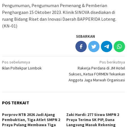
Pengumuman, Pengumuman Pemenang & Pemberian
Penghargaan 15 Oktober 2023. Klinik SINOVA disediakan di
ruang Bidang Riset dan Inovasi Daerah BAPPERIDA Loteng.
(KN-01)
SEBARKAN
Navigasi
Pos sebelumnya
Pos berikutnya
Iklan Poltekpar Lombok
Rakerja Perdana di JM Hotel
pos
Sukses, Ketua FORMEN Tekankan
Anggota Jaga Marwah Organisasi
POS TERKAIT
Porprov NTB 2026 Jadi Ajang
Zaki Hardi: 277 Siswa SMPN 2
Pembuktian, Tiga Atlet SMPN 2
Praya Terima SK PIP, Dana
Praya Pulang Membawa Tiga
Langsung Masuk Rekening