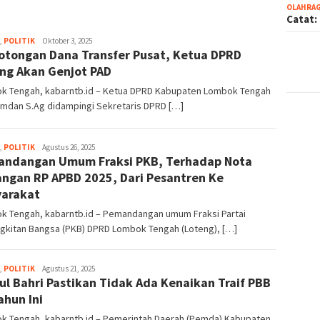
OLAHRA
Catat:
,
POLITIK
admin1
Oktober 3, 2025
tongan Dana Transfer Pusat, Ketua DPRD
ng Akan Genjot PAD
k Tengah, kabarntb.id – Ketua DPRD Kabupaten Lombok Tengah
amdan S.Ag didampingi Sekretaris DPRD […]
,
POLITIK
admin1
Agustus 26, 2025
ndangan Umum Fraksi PKB, Terhadap Nota
ngan RP APBD 2025, Dari Pesantren Ke
arakat
k Tengah, kabarntb.id – Pemandangan umum Fraksi Partai
gkitan Bangsa (PKB) DPRD Lombok Tengah (Loteng), […]
,
POLITIK
admin1
Agustus 21, 2025
ul Bahri Pastikan Tidak Ada Kenaikan Traif PBB
ahun Ini
k Tengah, kabarntb.id – Pemerintah Daerah (Pemda) Kabupaten