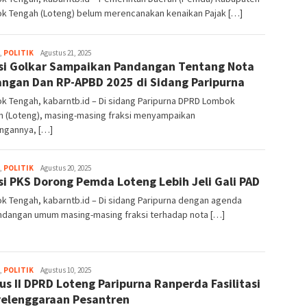
k Tengah (Loteng) belum merencanakan kenaikan Pajak […]
,
POLITIK
admin1
Agustus 21, 2025
si Golkar Sampaikan Pandangan Tentang Nota
ngan Dan RP-APBD 2025 di Sidang Paripurna
k Tengah, kabarntb.id – Di sidang Paripurna DPRD Lombok
h (Loteng), masing-masing fraksi menyampaikan
ngannya, […]
,
POLITIK
admin1
Agustus 20, 2025
si PKS Dorong Pemda Loteng Lebih Jeli Gali PAD
 Tengah, kabarntb.id – Di sidang Paripurna dengan agenda
dangan umum masing-masing fraksi terhadap nota […]
,
POLITIK
admin1
Agustus 10, 2025
us II DPRD Loteng Paripurna Ranperda Fasilitasi
elenggaraan Pesantren