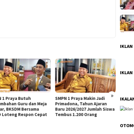
IKLAN
IKLAN
»
 1 Praya Butuh
SMPN 1 Praya Makin Jadi
Pemka
IKALA
mbahan Guru dan Meja
Primadona, Tahun Ajaran
Pendi
jar, BKSDM Bersama
Baru 2026/2027 Jumlah Siswa
Luncur
 Loteng Respon Cepat
Tembus 1.200 Orang
Ratus
Cabai 
Inflasi
OTOM