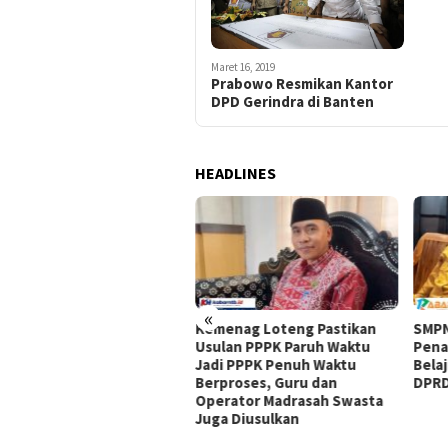
Maret 16, 2019
Prabowo Resmikan Kantor
DPD Gerindra di Banten
HEADLINES
«
Kemenag Loteng Pastikan
SMPN
i Hardi: 277 Siswa SMPN 2
Usulan PPPK Paruh Waktu
Pena
ya Terima SK PIP, Dana
Jadi PPPK Penuh Waktu
Bela
ngsung Masuk Rekening
Berproses, Guru dan
DPRD
Operator Madrasah Swasta
Juga Diusulkan