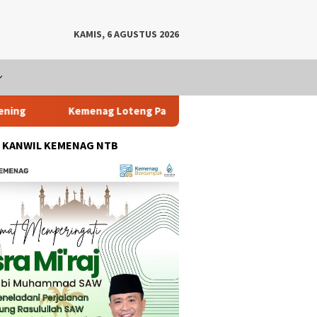
KAMIS, 6 AGUSTUS 2026
emenag Loteng Pastikan Usulan PPPK Paruh Waktu Jadi PPPK Pen
: KANWIL KEMENAG NTB