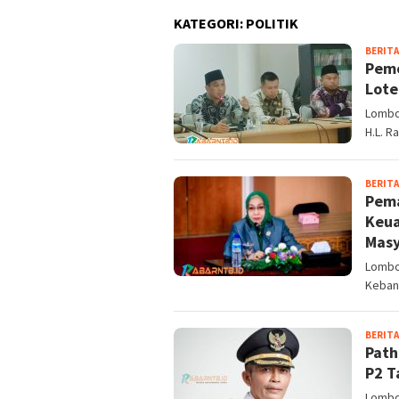
KATEGORI:
POLITIK
BERITA
Pemo
Lote
Lombo
H.L. R
BERITA
Pema
Keua
Masy
Lombo
Keban
BERITA
Path
P2 T
Lombo