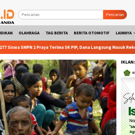
Pencarian
IDIKAN
OLAHRAGA
TAG BERITA
BERITA OTOMOTIF
LAINNYA
N 2 Praya Terima SK PIP, Dana Langsung Masuk Rekening
K
IKLAN