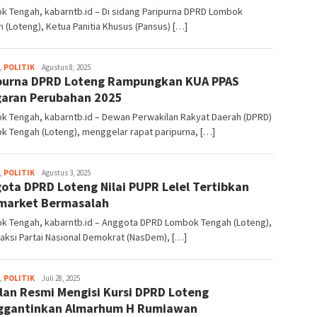
k Tengah, kabarntb.id – Di sidang Paripurna DPRD Lombok
 (Loteng), Ketua Panitia Khusus (Pansus) […]
,
POLITIK
admin1
Agustus 8, 2025
purna DPRD Loteng Rampungkan KUA PPAS
aran Perubahan 2025
k Tengah, kabarntb.id – Dewan Perwakilan Rakyat Daerah (DPRD)
 Tengah (Loteng), menggelar rapat paripurna, […]
,
POLITIK
admin1
Agustus 3, 2025
ota DPRD Loteng Nilai PUPR Lelel Tertibkan
market Bermasalah
k Tengah, kabarntb.id – Anggota DPRD Lombok Tengah (Loteng),
raksi Partai Nasional Demokrat (NasDem), […]
,
POLITIK
admin1
Juli 28, 2025
lan Resmi Mengisi Kursi DPRD Loteng
ggantinkan Almarhum H Rumiawan