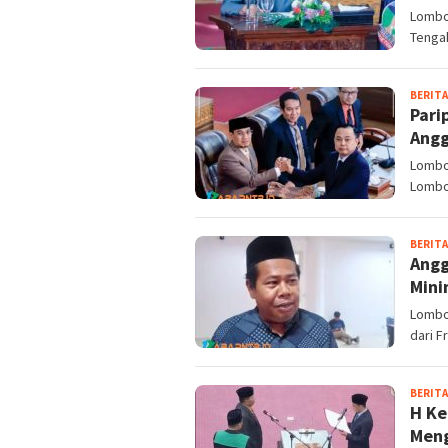
Lombo
Tengah
BERITA
Pari
Angg
Lombo
Lombok
BERITA
Angg
Mini
Lombo
dari F
BERITA
H Ke
Men