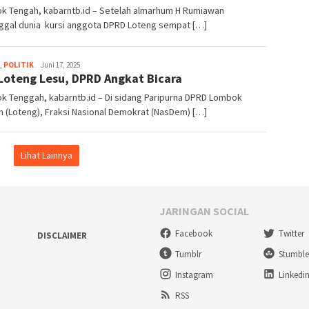
k Tengah, kabarntb.id – Setelah almarhum H Rumiawan
ggal dunia kursi anggota DPRD Loteng sempat […]
,
POLITIK
admin1
Juni 17, 2025
Loteng Lesu, DPRD Angkat Bicara
k Tenggah, kabarntb.id – Di sidang Paripurna DPRD Lombok
 (Loteng), Fraksi Nasional Demokrat (NasDem) […]
Lihat Lainnya
JARINGAN SOCIAL
Facebook
Twitter
DISCLAIMER
Tumblr
Stumbl
Instagram
Linkedi
RSS