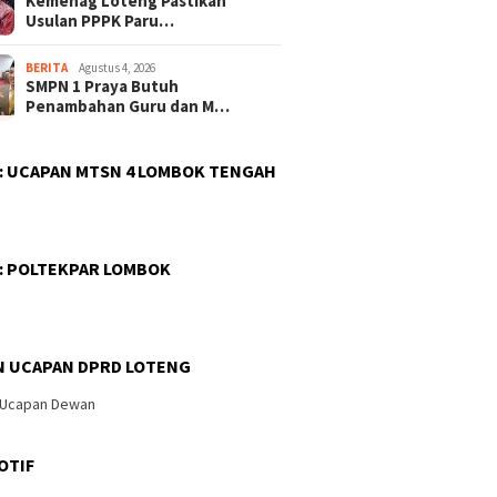
Kemenag Loteng Pastikan
Usulan PPPK Paru…
BERITA
Agustus 4, 2026
SMPN 1 Praya Butuh
Penambahan Guru dan M…
 : UCAPAN MTSN 4 LOMBOK TENGAH
 : POLTEKPAR LOMBOK
b Bersama Dinas
Kemenag
N UCAPAN DPRD LOTENG
Zaki Hardi: 277 Siswa SMPN 2
dikan Loteng
Usulan 
Praya Terima SK PIP, Dana
kan BESTI, Libatkan
Jadi PP
Langsung Masuk Rekening
an Sekolah Tanam
Berpros
untuk Kendalikan
Operato
Juga Di
OTIF