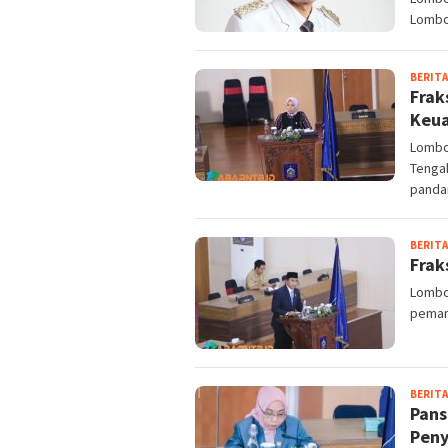
Lombo
BERITA
Frak
Keua
Lombo
Tenga
panda
BERITA
Frak
Lombok
peman
BERITA
Pans
Peny