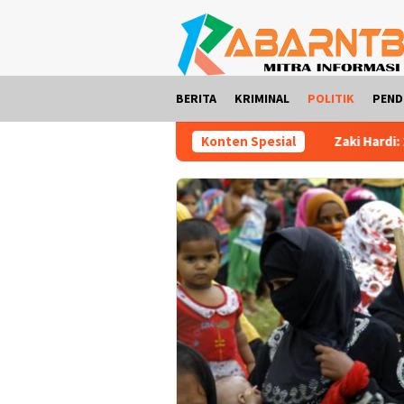
Loncat
ke
konten
BERITA
KRIMINAL
POLITIK
PEND
Konten Spesial
Zaki Hardi: 277 Siswa SMP