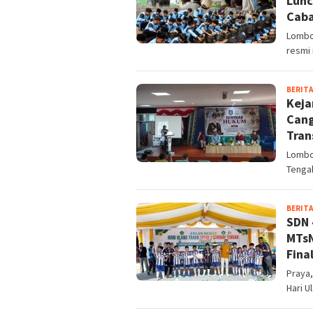
Lunc
Caba
Lombo
resmi
BERITA
Keja
Cang
Tran
Lombok
Tengah
BERITA
SDN 
MTsN
Fina
Praya
Hari U