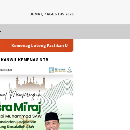
JUMAT, 7 AGUSTUS 2026
ng Pastikan Usulan PPPK Paruh Waktu Jadi PPPK Penuh Waktu Be
: KANWIL KEMENAG NTB