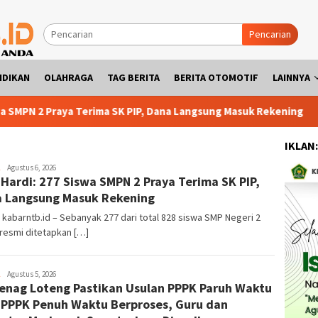
Pencarian
IDIKAN
OLAHRAGA
TAG BERITA
BERITA OTOMOTIF
LAINNYA
erima SK PIP, Dana Langsung Masuk Rekening
Kemenag Lote
IKLAN
admin1
Agustus 6, 2026
 Hardi: 277 Siswa SMPN 2 Praya Terima SK PIP,
 Langsung Masuk Rekening
 kabarntb.id – Sebanyak 277 dari total 828 siswa SMP Negeri 2
resmi ditetapkan […]
admin1
Agustus 5, 2026
nag Loteng Pastikan Usulan PPPK Paruh Waktu
 PPPK Penuh Waktu Berproses, Guru dan