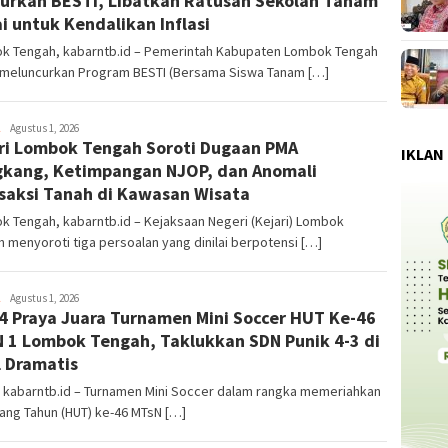
urkan BESTI, Libatkan Ratusan Sekolah Tanam
i untuk Kendalikan Inflasi
k Tengah, kabarntb.id – Pemerintah Kabupaten Lombok Tengah
 meluncurkan Program BESTI (Bersama Siswa Tanam […]
admin1
Agustus 1, 2026
ri Lombok Tengah Soroti Dugaan PMA
IKLAN
kang, Ketimpangan NJOP, dan Anomali
saksi Tanah di Kawasan Wisata
 Tengah, kabarntb.id – Kejaksaan Negeri (Kejari) Lombok
 menyoroti tiga persoalan yang dinilai berpotensi […]
admin1
Agustus 1, 2026
4 Praya Juara Turnamen Mini Soccer HUT Ke-46
 1 Lombok Tengah, Taklukkan SDN Punik 4-3 di
l Dramatis
, kabarntb.id – Turnamen Mini Soccer dalam rangka memeriahkan
lang Tahun (HUT) ke-46 MTsN […]