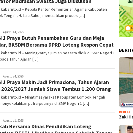
ator Madrasah Swasta Juga Diusulkan
, kabarntb.id – Kepala Kantor Kementerian Agama Kabupaten
k Tengah, H. Lalu Sahdi, memastikan proses […]
admin1
Agustus 4, 2026
 1 Praya Butuh Penambahan Guru dan Meja
jar, BKSDM Bersama DPRD Loteng Respon Cepat
BERIT
 kabarntb.id – Meningkatnya jumlah peserta didik di SMP Negeri 1
pada Tahun Ajaran […]
admin1
Agustus 4, 2026
 1 Praya Makin Jadi Primadona, Tahun Ajaran
 2026/2027 Jumlah Siswa Tembus 1.200 Orang
, kabarntb.id – Minat masyarakat Kabupaten Lombok Tengah
menyekolahkan putra-putrinya di SMP Negeri 1 […]
BERITA
Zaki H
admin1
Agustus 1, 2026
ab Bersama Dinas Pendidikan Loteng