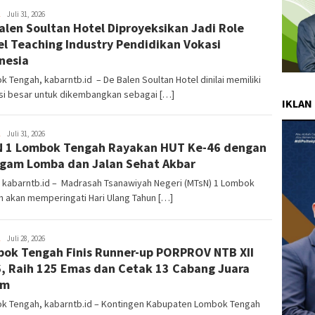
admin1
Juli 31, 2026
alen Soultan Hotel Diproyeksikan Jadi Role
l Teaching Industry Pendidikan Vokasi
nesia
 Tengah, kabarntb.id – De Balen Soultan Hotel dinilai memiliki
si besar untuk dikembangkan sebagai […]
IKLAN
admin1
Juli 31, 2026
 1 Lombok Tengah Rayakan HUT Ke-46 dengan
gam Lomba dan Jalan Sehat Akbar
, kabarntb.id – Madrasah Tsanawiyah Negeri (MTsN) 1 Lombok
 akan memperingati Hari Ulang Tahun […]
admin1
Juli 28, 2026
ok Tengah Finis Runner-up PORPROV NTB XII
, Raih 125 Emas dan Cetak 13 Cabang Juara
um
k Tengah, kabarntb.id – Kontingen Kabupaten Lombok Tengah