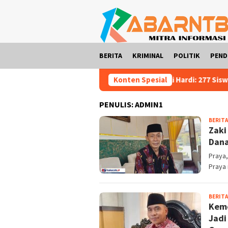
Loncat
ke
konten
BERITA
KRIMINAL
POLITIK
PEND
Zaki Hardi: 277 Siswa SMPN 2 Praya T
Konten Spesial
PENULIS:
ADMIN1
BERITA
Zaki
Dana
Praya,
Praya 
BERITA
Keme
Jadi