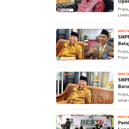
Oper
Praya
Lombo
BERITA
SMPN
Bela
Praya,
Praya 
BERITA
SMPN
Baru
Praya
untuk 
BERITA
Pemk