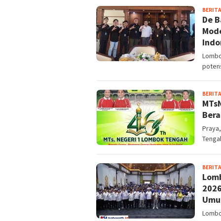
BERITA
De B
Mode
Indo
Lombok
poten
BERITA
MTsN
Bera
Praya
Tengah
BERITA
Lomb
2026
Um
Lombo