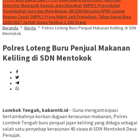
Operator Madrasah Swasta Juga Diusulkan
SMPN 1 Praya Butuh
Penambahan Guru dan Meja Belajar, BKSDM Bersama DPRD Loteng
Respon Cepat
SMPN 1 Praya Makin Jadi Primadona, Tahun Ajaran Baru
2026/2027 Jumlah Siswa Tembus 1.200 Orang
Beranda
Berita
Polres Loteng Buru Penjual Makanan Keliling di SDN
Mentokok
Polres Loteng Buru Penjual Makanan
Keliling di SDN Mentokok
Lombok Tengah, kabarntb.id
– Guna mengantisipasi
bertambahnya korban dugaan keracunan makanan, Polres
Lombok Tengah buru penjual jajan keliling yang diduga sebagai
salah satu penyebap keracunan 40 siswa di SDN Mentokok Desa
Penujak.