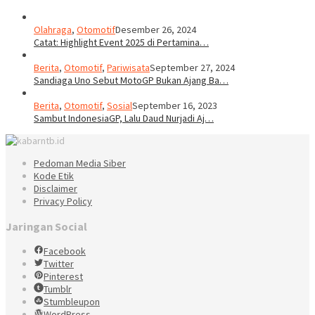
Olahraga
,
Otomotif
Desember 26, 2024
Catat: Highlight Event 2025 di Pertamina…
Berita
,
Otomotif
,
Pariwisata
September 27, 2024
Sandiaga Uno Sebut MotoGP Bukan Ajang Ba…
Berita
,
Otomotif
,
Sosial
September 16, 2023
Sambut IndonesiaGP, Lalu Daud Nurjadi Aj…
Pedoman Media Siber
Kode Etik
Disclaimer
Privacy Policy
Jaringan Social
Facebook
Twitter
Pinterest
Tumblr
Stumbleupon
WordPress