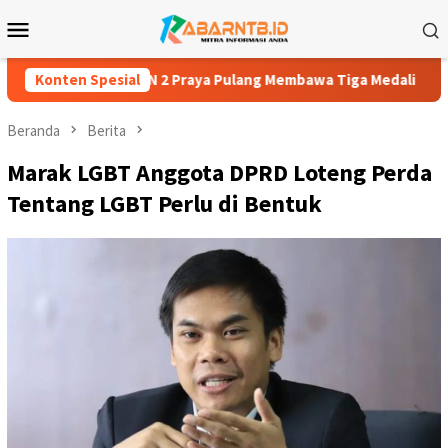
Loncat
Menu
ke
Mobile
konten
SMPN 2 Praya Pulang Membawa Tiga Medali
Konten Spesial
Zaki Hardi: 27
Beranda
Berita
Marak LGBT Anggota DPRD Loteng Perda
Tentang LGBT Perlu di Bentuk