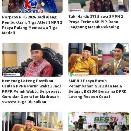
Zaki Hardi: 277 Siswa SMPN 2
Porprov NTB 2026 Jadi Ajang
Praya Terima SK PIP, Dana
Pembuktian, Tiga Atlet SMPN 2
Langsung Masuk Rekening
Praya Pulang Membawa Tiga
Medali
Kemenag Loteng Pastikan
SMPN 1 Praya Butuh
Usulan PPPK Paruh Waktu Jadi
Penambahan Guru dan Meja
PPPK Penuh Waktu Berproses,
Belajar, BKSDM Bersama DPRD
Guru dan Operator Madrasah
Loteng Respon Cepat
Swasta Juga Diusulkan