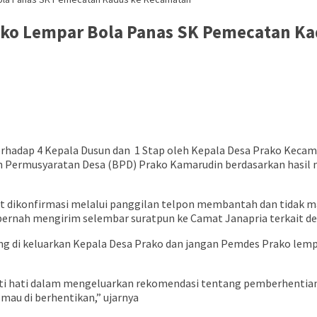
ko Lempar Bola Panas SK Pemecatan Ka
hadap 4 Kepala Dusun dan 1 Stap oleh Kepala Desa Prako Kecamat
an Permusyaratan Desa (BPD) Prako Kamarudin berdasarkan hasil
at dikonfirmasi melalui panggilan telpon membantah dan tidak m
 pernah mengirim selembar suratpun ke Camat Janapria terkait d
ng di keluarkan Kepala Desa Prako dan jangan Pemdes Prako lemp
hati hati dalam mengeluarkan rekomendasi tentang pemberhentian
mau di berhentikan,” ujarnya