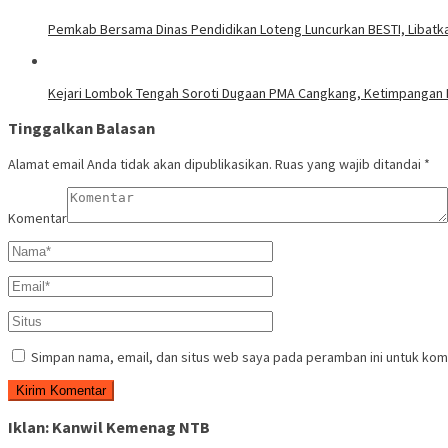
Pemkab Bersama Dinas Pendidikan Loteng Luncurkan BESTI, Libatkan
Kejari Lombok Tengah Soroti Dugaan PMA Cangkang, Ketimpangan N
Tinggalkan Balasan
Alamat email Anda tidak akan dipublikasikan.
Ruas yang wajib ditandai
*
Komentar
Simpan nama, email, dan situs web saya pada peramban ini untuk kom
Iklan: Kanwil Kemenag NTB