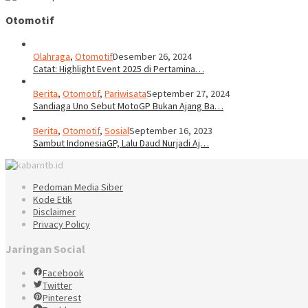
Otomotif
Olahraga
,
Otomotif
Desember 26, 2024
Catat: Highlight Event 2025 di Pertamina…
Berita
,
Otomotif
,
Pariwisata
September 27, 2024
Sandiaga Uno Sebut MotoGP Bukan Ajang Ba…
Berita
,
Otomotif
,
Sosial
September 16, 2023
Sambut IndonesiaGP, Lalu Daud Nurjadi Aj…
Pedoman Media Siber
Kode Etik
Disclaimer
Privacy Policy
Jaringan Social
Facebook
Twitter
Pinterest