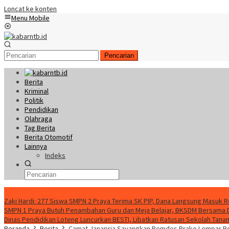
Loncat ke konten
Menu Mobile
Pencarian
Berita
Kriminal
Politik
Pendidikan
Olahraga
Tag Berita
Berita Otomotif
Lainnya
Indeks
Konten Spesial
Zaki Hardi: 277 Siswa SMPN 2 Praya Terima SK PIP, Dana Langsung Masuk 
SMPN 1 Praya Butuh Penambahan Guru dan Meja Belajar, BKSDM Bersama
Dinas Pendidikan Loteng Luncurkan BESTI, Libatkan Ratusan Sekolah Tanam 
Beranda
Berita
Camat Janapria Sayangkan Pemdes Prako Lempar B