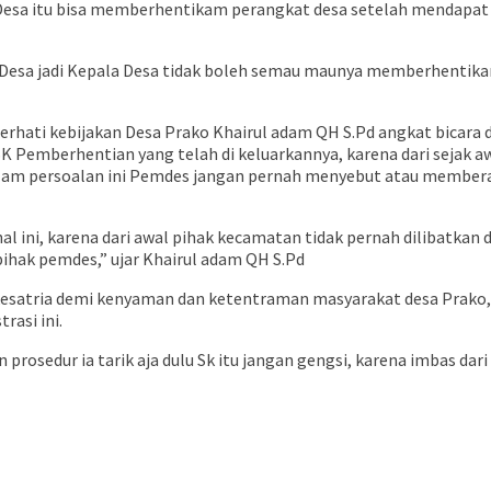
Desa itu bisa memberhentikam perangkat desa setelah mendapat 
esa jadi Kepala Desa tidak boleh semau maunya memberhentikan
erhati kebijakan Desa Prako Khairul adam QH S.Pd angkat bicara
 Pemberhentian yang telah di keluarkannya, karena dari sejak 
m persoalan ini Pemdes jangan pernah menyebut atau memberatk
al ini, karena dari awal pihak kecamatan tidak pernah dilibatkan
ihak pemdes,” ujar Khairul adam QH S.Pd
kesatria demi kenyaman dan ketentraman masyarakat desa Prako, a
rasi ini.
an prosedur ia tarik aja dulu Sk itu jangan gengsi, karena imbas da