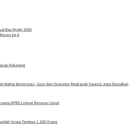
val Bau Nyale 2026
Reses ke II
Masuk Rekening
uh Waktu Berproses, Guru dan Operator Madrasah Swasta Juga Diusulkan
ersama DPRD Loteng Respon Cepat
Jumlah Siswa Tembus 1.200 Orang