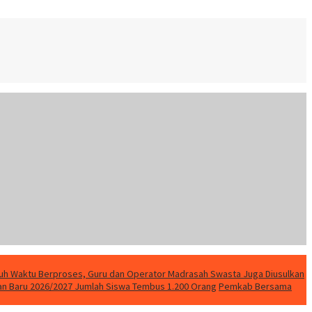
uh Waktu Berproses, Guru dan Operator Madrasah Swasta Juga Diusulkan
ran Baru 2026/2027 Jumlah Siswa Tembus 1.200 Orang
Pemkab Bersama