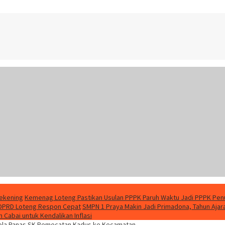
Rekening
Kemenag Loteng Pastikan Usulan PPPK Paruh Waktu Jadi PPPK Pen
 DPRD Loteng Respon Cepat
SMPN 1 Praya Makin Jadi Primadona, Tahun Aja
Cabai untuk Kendalikan Inflasi
ola Panas SK Pemecatan Kadus ke Kecamatan