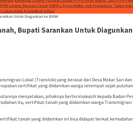
Rekening
Kemenag Loteng Pastikan Usulan PPPK Paruh Waktu Jadi PPPK Pen
 DPRD Loteng Respon Cepat
SMPN 1 Praya Makin Jadi Primadona, Tahun Aja
Cabai untuk Kendalikan Inflasi
Sarankan Untuk Diagunkan ke BANK
Tanah, Bupati Sarankan Untuk Diagunka
ansmigrasi Lokal (Translok) yang berasal dari Desa Mekar Sari d
upakan sertifikat yang diidamkan warga setempat sejak puluhan 
utannya menyatakan, pihaknya berterimakasih kepada Badan Per
mudahan itu, sertifikat tanah yang diidamkan warga Transmigrasi 
ertifikat tanah yang diidamkan ini bisa didapat berkat kemudaha