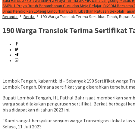
Zaki Hardi: 277 Siswa SMPN 2 Praya Terima SK PIP, Dana Langsung Masuk 
SMPN 1 Praya Butuh Penambahan Guru dan Meja Belajar, BKSDM Bersama
Dinas Pendidikan Loteng Luncurkan BESTI, Libatkan Ratusan Sekolah Tanam 
Beranda
Berita
190 Warga Translok Terima Sertifikat Tanah, Bupati 
190 Warga Translok Terima Sertifikat 
Lombok Tengah, kabarntb.id – Sebanyak 190 Sertifikat warga Tr
Lombok Tengah. Dimana sertifikat yang diserahkan tersebut mer
Bupati Lombok Tengah, HL Pathul Bahri saat memberikan samb
warga saat dilakukan pengurusan sertifikat. Berkat berbagai ke
bisa didapatkan di tahun 2023 ini.
“Kami sangat bersyukur senyum warga Transmigrasi lokal atas s
Selasa, 11 Juli 2023.