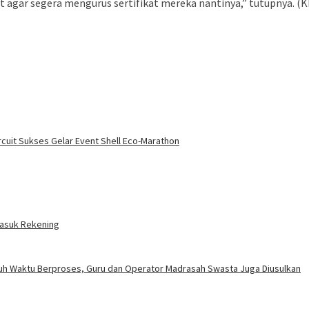
t agar segera mengurus sertifikat mereka nantinya,” tutupnya. (
rcuit Sukses Gelar Event Shell Eco-Marathon
Masuk Rekening
uh Waktu Berproses, Guru dan Operator Madrasah Swasta Juga Diusulkan