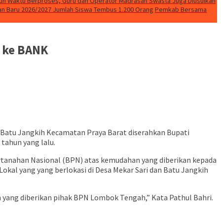
uh Waktu Berproses, Guru dan Operator Madrasah Swasta Juga Diusulkan
ran Baru 2026/2027 Jumlah Siswa Tembus 1.200 Orang
Pemkab Bersama
n ke BANK
an Batu Jangkih Kecamatan Praya Barat diserahkan Bupati
tahun yang lalu.
tanahan Nasional (BPN) atas kemudahan yang diberikan kepada
Lokal yang yang berlokasi di Desa Mekar Sari dan Batu Jangkih
n yang diberikan pihak BPN Lombok Tengah,” Kata Pathul Bahri.