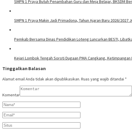
SMPN 1 Praya Butuh Penambahan Guru dan Meja Belajar, BKSDM B
SMPN 1 Praya Makin Jadi Primadona, Tahun Ajaran Baru 2026/2027 
Pemkab Bersama Dinas Pendidikan Loteng Luncurkan BESTI, Libatkan
Kejari Lombok Tengah Soroti Dugaan PMA Cangkang, Ketimpangan N
Tinggalkan Balasan
Alamat email Anda tidak akan dipublikasikan.
Ruas yang wajib ditandai
*
Komentar