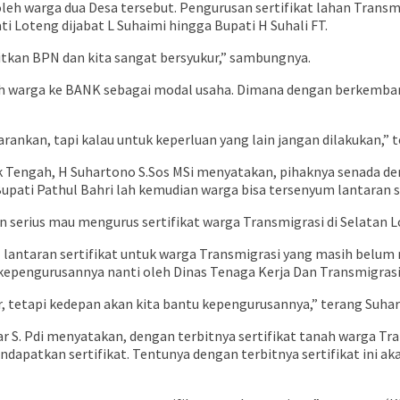
oleh warga dua Desa tersebut. Pengurusan sertifikat lahan Transmig
i Loteng dijabat L Suhaimi hingga Bupati H Suhali FT.
bitkan BPN dan kita sangat bersyukur,” sambungnya.
eh warga ke BANK sebagai modal usaha. Dimana dengan berkembang
arankan, tapi kalau untuk keperluan yang lain jangan dilakukan,” 
Tengah, H Suhartono S.Sos MSi menyatakan, pihaknya senada den
pati Pathul Bahri lah kemudian warga bisa tersenyum lantaran se
 serius mau mengurus sertifikat warga Transmigrasi di Selatan Lo
l lantaran sertifikat untuk warga Transmigrasi yang masih belu
kepengurusannya nanti oleh Dinas Tenaga Kerja Dan Transmigrasi
, tetapi kedepan akan kita bantu kepengurusannya,” terang Suha
S. Pdi menyatakan, dengan terbitnya sertifikat tanah warga Tran
dapatkan sertifikat. Tentunya dengan terbitnya sertifikat ini a