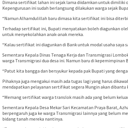
Dimana sertifikat lahan ini sejak lama diidamkan untuk dimiliki 
Kepengurusan ini sudah berlangsung dilakukan warga sejak Bupat
“Namun Alhamdulillah baru dimasa kita sertifikat ini bisa diter
Terhadap sertifikat ini, Bupati menyatakan boleh diagunkan ol
untuk menyekolahkan anak-anak mereka.
“Kalau sertifikat ini diagunkan di Bank untuk modal usaha saya s
Sementara Kepala Dinas Tenaga Kerja dan Transmigrasi Lombok 
warga Transmigrasi dua desa ini. Namun baru di kepemimpinan Bu
“Patut kita bangga dan bersyukur kepada pak Bupati yang dengan
Pihaknya juga mengakui masih ada tugas lagi yang harus dikawa
mendapatkan pelayanan sertifikat segera Mungin akan dibantu 
“Memang sertifikat warga translok masih ada yang belum keluar
Sementara Kepala Desa Mekar Sari Kecamatan Praya Barat, Azhar 
berpengaruh juga ke warga Transmigrasi lainnya yang belum men
bidang tanah mereka nantinya.