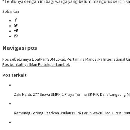
“Tentunya dengan ini bagi warga yang belum mengurus sertifika
Sebarkan
Navigasi pos
Pos sebelumnya
Libatkan SDM Lokal, Pertamina Mandalika International Ci
Pos berikutnya
Iklan Poltekpar Lombok
Pos terkait
Zaki Hardi: 277 Siswa SMPN 2 Praya Terima SK PIP, Dana Langsung 
Kemenag Loteng Pastikan Usulan PPPK Paruh Waktu Jadi PPPK Pen