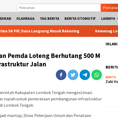
Pencaria
IDIKAN
OLAHRAGA
TAG BERITA
BERITA OTOMOTIF
LAINNYA
IP, Dana Langsung Masuk Rekening
Kemenag Loteng Pastik
IKLAN
an Pemda Loteng Berhutang 500 M
astruktur Jalan
BERIT
BERITA
Zaki H
erintah Kabupaten Lombok Tengah mengestimasi
iar rupiah untuk pemerataan pembangunan infrastruktur
 di Lombok Tengah.
njadi mantap, Dinas Pekerjaan Umum dan Penataan