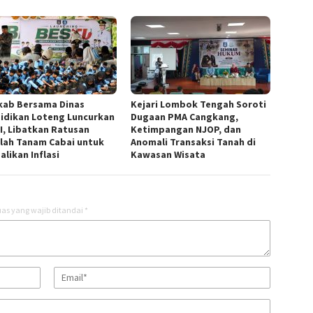
ab Bersama Dinas
Kejari Lombok Tengah Soroti
idikan Loteng Luncurkan
Dugaan PMA Cangkang,
I, Libatkan Ratusan
Ketimpangan NJOP, dan
lah Tanam Cabai untuk
Anomali Transaksi Tanah di
likan Inflasi
Kawasan Wisata
as yang wajib ditandai
*