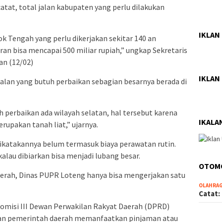
t, total jalan kabupaten yang perlu dilakukan
IKLAN
k Tengah yang perlu dikerjakan sekitar 140 an
aran bisa mencapai 500 miliar rupiah,” ungkap Sekretaris
n (12/02)
IKLAN
jalan yang butuh perbaikan sebagian besarnya berada di
h perbaikan ada wilayah selatan, hal tersebut karena
IKALA
rupakan tanah liat,” ujarnya.
dikatakannya belum termasuk biaya perawatan rutin.
kalau dibiarkan bisa menjadi lubang besar.
OTOM
erah, Dinas PUPR Loteng hanya bisa mengerjakan satu
OLAHRA
Catat:
omisi III Dewan Perwakilan Rakyat Daerah (DPRD)
an pemerintah daerah memanfaatkan pinjaman atau