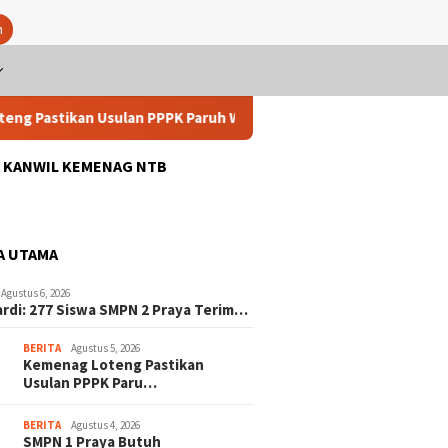
n
an Usulan PPPK Paruh Waktu Jadi PPPK Penuh Waktu Berproses, 
: KANWIL KEMENAG NTB
A UTAMA
Agustus 6, 2026
ardi: 277 Siswa SMPN 2 Praya Terim…
BERITA
Agustus 5, 2026
Kemenag Loteng Pastikan
Usulan PPPK Paru…
BERITA
Agustus 4, 2026
SMPN 1 Praya Butuh