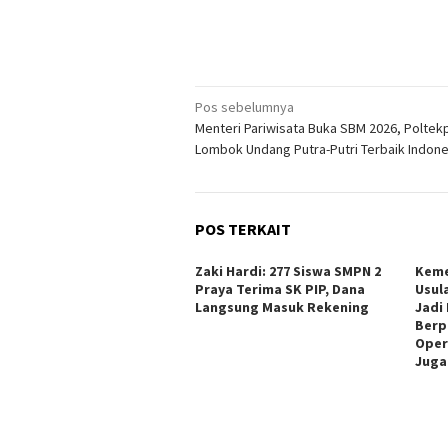
Navigasi
Pos sebelumnya
Menteri Pariwisata Buka SBM 2026, Poltek
pos
Lombok Undang Putra-Putri Terbaik Indone
POS TERKAIT
Zaki Hardi: 277 Siswa SMPN 2
Keme
Praya Terima SK PIP, Dana
Usul
Langsung Masuk Rekening
Jadi
Berp
Oper
Juga