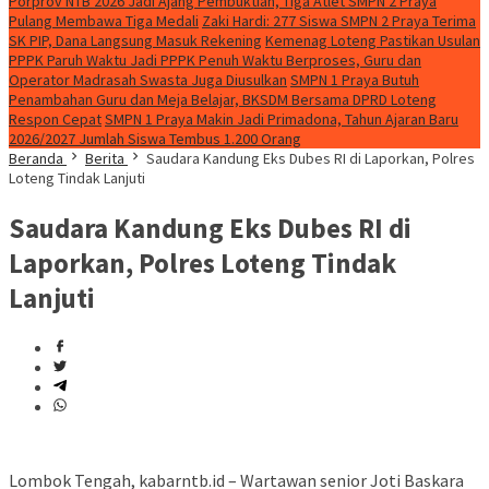
Porprov NTB 2026 Jadi Ajang Pembuktian, Tiga Atlet SMPN 2 Praya
Pulang Membawa Tiga Medali
Zaki Hardi: 277 Siswa SMPN 2 Praya Terima
SK PIP, Dana Langsung Masuk Rekening
Kemenag Loteng Pastikan Usulan
PPPK Paruh Waktu Jadi PPPK Penuh Waktu Berproses, Guru dan
Operator Madrasah Swasta Juga Diusulkan
SMPN 1 Praya Butuh
Penambahan Guru dan Meja Belajar, BKSDM Bersama DPRD Loteng
Respon Cepat
SMPN 1 Praya Makin Jadi Primadona, Tahun Ajaran Baru
2026/2027 Jumlah Siswa Tembus 1.200 Orang
Beranda
Berita
Saudara Kandung Eks Dubes RI di Laporkan, Polres
Loteng Tindak Lanjuti
Saudara Kandung Eks Dubes RI di
Laporkan, Polres Loteng Tindak
Lanjuti
Lombok Tengah, kabarntb.id – Wartawan senior Joti Baskara