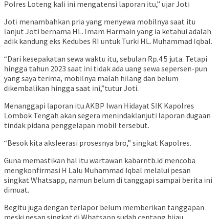
Polres Loteng kali ini mengatensi laporan itu,” ujar Joti
Joti menambahkan pria yang menyewa mobilnya saat itu
lanjut Joti bernama HL. Imam Harmain yang ia ketahui adalah
adik kandung eks Kedubes RI untuk Turki HL. Muhammad Iqbal.
“Dari kesepakatan sewa waktu itu, sebulan Rp.4.5 juta. Tetapi
hingga tahun 2023 saat ini tidak ada uang sewa sepersen-pun
yang saya terima, mobilnya malah hilang dan belum
dikembalikan hingga saat ini,”tutur Joti.
Menanggapi laporan itu AKBP Iwan Hidayat SIK Kapolres
Lombok Tengah akan segera menindaklanjuti laporan dugaan
tindak pidana penggelapan mobil tersebut.
“Besok kita aksleerasi prosesnya bro,” singkat Kapolres.
Guna memastikan hal itu wartawan kabarntb.id mencoba
mengkonfirmasi H Lalu Muhammad Iqbal melalui pesan
singkat Whatsapp, namun belum di tanggapi sampai berita ini
dimuat.
Begitu juga dengan terlapor belum memberikan tanggapan
meski pesan singkat di Whatsapp sudah centang hijau.