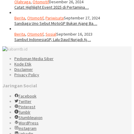
Olahraga
,
Otomotif
Desember 26, 2024
Catat: Highlight Event 2025 di Pertamina…
Berita
,
Otomotif
,
Pariwisata
September 27, 2024
Sandiaga Uno Sebut MotoGP Bukan Ajang Ba…
Berita
,
Otomotif
,
Sosial
September 16, 2023
Sambut IndonesiaGP, Lalu Daud Nurjadi Aj…
Pedoman Media Siber
Kode Etik
Disclaimer
Privacy Policy
Jaringan Social
Facebook
Twitter
Pinterest
Tumblr
Stumbleupon
WordPress
Instagram
Linkedin