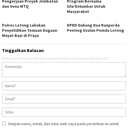
Pengerjaan Proyek Jembatan
Program Bernama
dan Venu MTQ
Sila’Delumbar Untuk
Masyarakat
Polres Loteng Lakukan
DPRD Dukung Dua Ranperda
Penyelidikan Temuan Dugaan
Penting Usulan Pemda Loteng
Mayat Bayi di Praya
Tinggalkan Balasan
Alamat email Anda tidak akan dipublikasikan.
Ruas yang wajib ditandai
*
Simpan nama, email, dan situs web saya pada peramban ini untuk