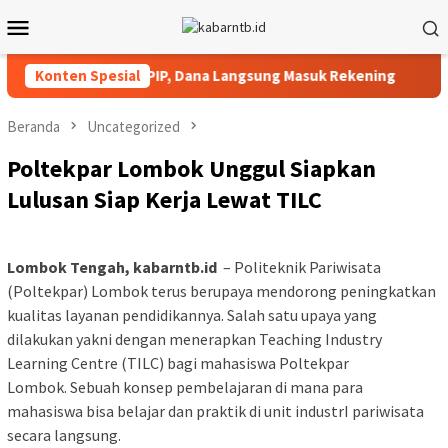
Loncat
Menu
ke
Mobile
konten
 Praya Terima SK PIP, Dana Langsung Masuk Rekening
Konten Spesial
Keme
Beranda
Uncategorized
Poltekpar Lombok Unggul Siapkan
Lulusan Siap Kerja Lewat TILC
Lombok Tengah, kabarntb.id
– Politeknik Pariwisata
(Poltekpar) Lombok terus berupaya mendorong peningkatkan
kualitas layanan pendidikannya. Salah satu upaya yang
dilakukan yakni dengan menerapkan Teaching Industry
Learning Centre (TILC) bagi mahasiswa Poltekpar
Lombok. Sebuah konsep pembelajaran di mana para
mahasiswa bisa belajar dan praktik di unit industrI pariwisata
secara langsung.