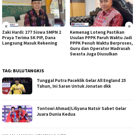
«
»
Zaki Hardi: 277 Siswa SMPN 2
Kemenag Loteng Pastikan
Praya Terima SK PIP, Dana
Usulan PPPK Paruh Waktu Jadi
Langsung Masuk Rekening
PPPK Penuh Waktu Berproses,
Guru dan Operator Madrasah
Swasta Juga Diusulkan
TAG:
BULUTANGKIS
Tunggal Putra Paceklik Gelar All England 25
Tahun, Ini Saran Untuk Jonatan dkk
Tontowi Ahmad/Liliyana Natsir Sabet Gelar
Juara Dunia Kedua