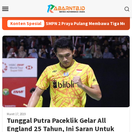
Loncat
Menu
ke
Mobile
konten
ga Atlet SMPN 2 Praya Pulang Membawa Tiga Medali
Konten Spesial
Zaki 
Maret 17, 2019
Tunggal Putra Paceklik Gelar All
England 25 Tahun, Ini Saran Untuk