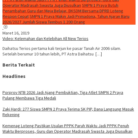
Operator Madrasah Swasta Juga Diusulkan
SMPN 1 Praya Butuh
Penambahan Guru dan Meja Belajar, BKSDM Bersama DPRD Loteng
Respon Cepat
SMPN 1 Praya Makin Jadi Primadona, Tahun Ajaran Baru
2026/2027 Jumlah Siswa Tembus 1.200 Orang
Maret 16, 2019
Video: Kelemahan dan Kelebihan All New Terios
Daihatsu Terios pertama kali terjun ke pasar Tanah Air 2006 silam.
Setelah berumur 10 tahun lebih, PT Astra Daihatsu […]
Berita Terkait
Headlines
Porprov NTB 2026 Jadi Ajang Pembuktian, Tiga Atlet SMPN 2 Praya
Pulang Membawa Tiga Medali
Zaki Hardi: 277 Siswa SMPN 2 Praya Terima SK PIP, Dana Langsung Masuk
Rekening
Kemenag Loteng Pastikan Usulan PPPK Paruh Waktu Jadi PPPK Penuh
Waktu Berproses, Guru dan Operator Madrasah Swasta Juga Diusulkan