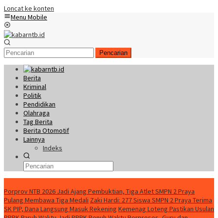
Loncat ke konten
Menu Mobile
Pencarian
Berita
Kriminal
Politik
Pendidikan
Olahraga
Tag Berita
Berita Otomotif
Lainnya
Indeks
Konten Spesial
Porprov NTB 2026 Jadi Ajang Pembuktian, Tiga Atlet SMPN 2 Praya
Pulang Membawa Tiga Medali
Zaki Hardi: 277 Siswa SMPN 2 Praya Terima
SK PIP, Dana Langsung Masuk Rekening
Kemenag Loteng Pastikan Usulan
PPPK Paruh Waktu Jadi PPPK Penuh Waktu Berproses, Guru dan