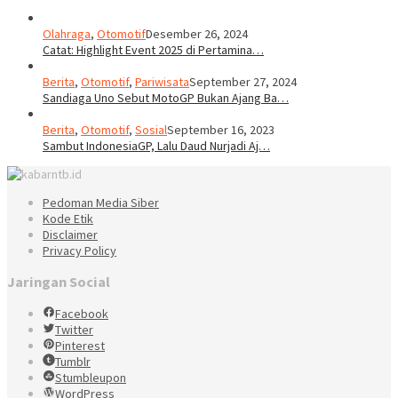
Olahraga
,
Otomotif
Desember 26, 2024
Catat: Highlight Event 2025 di Pertamina…
Berita
,
Otomotif
,
Pariwisata
September 27, 2024
Sandiaga Uno Sebut MotoGP Bukan Ajang Ba…
Berita
,
Otomotif
,
Sosial
September 16, 2023
Sambut IndonesiaGP, Lalu Daud Nurjadi Aj…
Pedoman Media Siber
Kode Etik
Disclaimer
Privacy Policy
Jaringan Social
Facebook
Twitter
Pinterest
Tumblr
Stumbleupon
WordPress