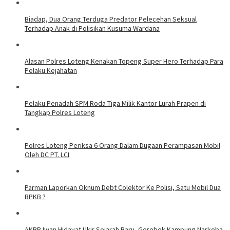
Biadap, Dua Orang Terduga Predator Pelecehan Seksual
Terhadap Anak di Polisikan Kusuma Wardana
Alasan Polres Loteng Kenakan Topeng Super Hero Terhadap Para
Pelaku Kejahatan
Pelaku Penadah SPM Roda Tiga Milik Kantor Lurah Prapen di
Tangkap Polres Loteng
Polres Loteng Periksa 6 Orang Dalam Dugaan Perampasan Mobil
Oleh DC PT. LCI
Parman Laporkan Oknum Debt Colektor Ke Polisi, Satu Mobil Dua
BPKB ?
AKBP Iwan Hidayat Ukir Sejarah Baru, Gerebek Kampung Narkoba