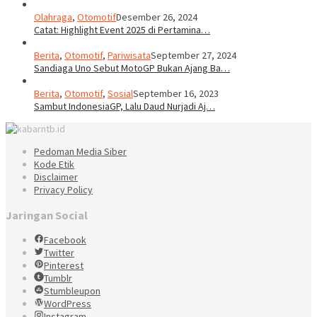
Olahraga
,
Otomotif
Desember 26, 2024
Catat: Highlight Event 2025 di Pertamina…
Berita
,
Otomotif
,
Pariwisata
September 27, 2024
Sandiaga Uno Sebut MotoGP Bukan Ajang Ba…
Berita
,
Otomotif
,
Sosial
September 16, 2023
Sambut IndonesiaGP, Lalu Daud Nurjadi Aj…
Pedoman Media Siber
Kode Etik
Disclaimer
Privacy Policy
Jaringan Social
Facebook
Twitter
Pinterest
Tumblr
Stumbleupon
WordPress
Instagram