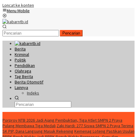
Loncat ke konten
Menu Mobile
Pencarian
Berita
Kriminal
Politik
Pendidikan
Olahraga
Tag Berita
Berita Otomotif
Lainnya
Indeks
Konten Spesial
Porprov NTB 2026 Jadi Ajang Pembuktian, Tiga Atlet SMPN 2 Praya
Pulang Membawa Tiga Medali
Zaki Hardi: 277 Siswa SMPN 2 Praya Terima
SK PIP, Dana Langsung Masuk Rekening
Kemenag Loteng Pastikan Usulan
PPPK Paruh Waktu Jadi PPPK Penuh Waktu Berproses, Guru dan