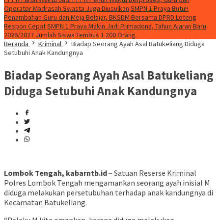
Operator Madrasah Swasta Juga Diusulkan
SMPN 1 Praya Butuh
Penambahan Guru dan Meja Belajar, BKSDM Bersama DPRD Loteng
Respon Cepat
SMPN 1 Praya Makin Jadi Primadona, Tahun Ajaran Baru
2026/2027 Jumlah Siswa Tembus 1.200 Orang
Beranda
Kriminal
Biadap Seorang Ayah Asal Batukeliang Diduga
Setubuhi Anak Kandungnya
Biadap Seorang Ayah Asal Batukeliang
Diduga Setubuhi Anak Kandungnya
Lombok Tengah, kabarntb.id
– Satuan Reserse Kriminal
Polres Lombok Tengah mengamankan seorang ayah inisial M
diduga melakukan persetubuhan terhadap anak kandungnya di
Kecamatan Batukeliang.
“Pelaku M kita amankan, karena diduga melakukan