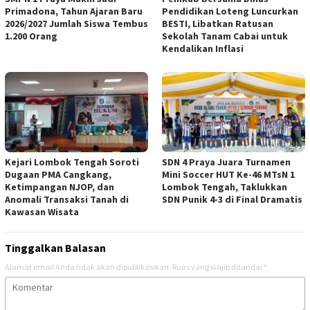
Primadona, Tahun Ajaran Baru
Pendidikan Loteng Luncurkan
2026/2027 Jumlah Siswa Tembus
BESTI, Libatkan Ratusan
1.200 Orang
Sekolah Tanam Cabai untuk
Kendalikan Inflasi
Kejari Lombok Tengah Soroti
SDN 4 Praya Juara Turnamen
Dugaan PMA Cangkang,
Mini Soccer HUT Ke-46 MTsN 1
Ketimpangan NJOP, dan
Lombok Tengah, Taklukkan
Anomali Transaksi Tanah di
SDN Punik 4-3 di Final Dramatis
Kawasan Wisata
Tinggalkan Balasan
Alamat email Anda tidak akan dipublikasikan.
Ruas yang wajib ditandai
*