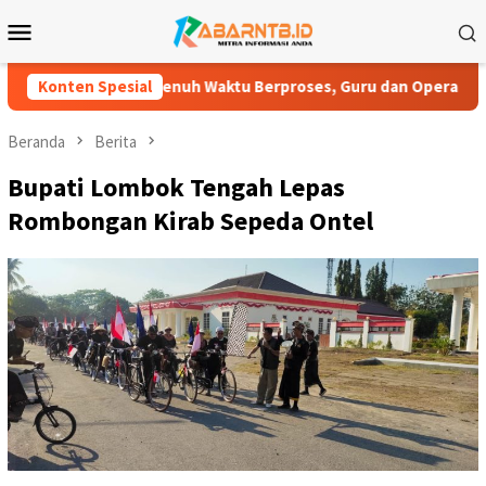
Loncat
Menu
ke
Mobile
konten
Penuh Waktu Berproses, Guru dan Operator Madrasah Swasta Jug
Konten Spesial
Beranda
Berita
Bupati Lombok Tengah Lepas
Rombongan Kirab Sepeda Ontel