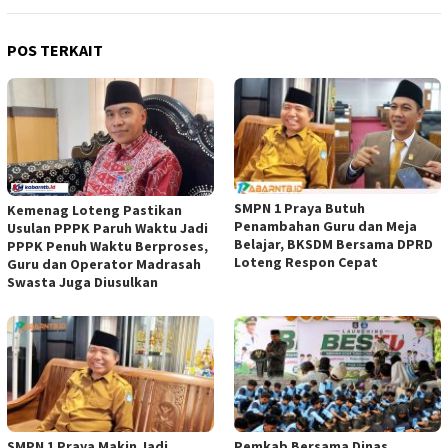
POS TERKAIT
SMPN 1 Praya Butuh
Kemenag Loteng Pastikan
Penambahan Guru dan Meja
Usulan PPPK Paruh Waktu Jadi
Belajar, BKSDM Bersama DPRD
PPPK Penuh Waktu Berproses,
Loteng Respon Cepat
Guru dan Operator Madrasah
Swasta Juga Diusulkan
SMPN 1 Praya Makin Jadi
Pemkab Bersama Dinas