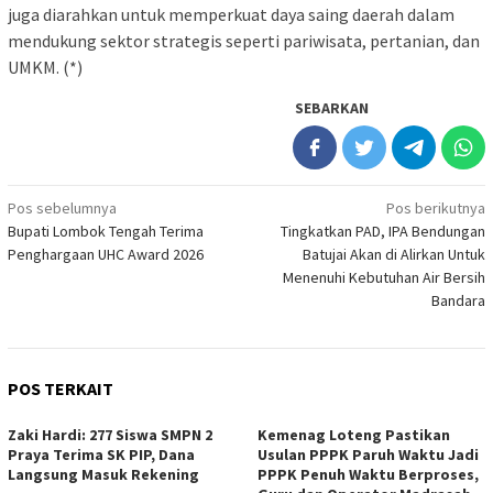
juga diarahkan untuk memperkuat daya saing daerah dalam
mendukung sektor strategis seperti pariwisata, pertanian, dan
UMKM. (*)
SEBARKAN
Navigasi
Pos sebelumnya
Pos berikutnya
Bupati Lombok Tengah Terima
Tingkatkan PAD, IPA Bendungan
pos
Penghargaan UHC Award 2026
Batujai Akan di Alirkan Untuk
Menenuhi Kebutuhan Air Bersih
Bandara
POS TERKAIT
Zaki Hardi: 277 Siswa SMPN 2
Kemenag Loteng Pastikan
Praya Terima SK PIP, Dana
Usulan PPPK Paruh Waktu Jadi
Langsung Masuk Rekening
PPPK Penuh Waktu Berproses,