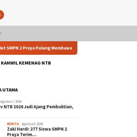
n
 2 Praya Pulang Membawa Tiga Medali
Zaki Hardi: 277 Sis
: KANWIL KEMENAG NTB
A UTAMA
Agustus 7, 2026
v NTB 2026 Jadi Ajang Pembuktian,
BERITA
Agustus 6, 2026
Zaki Hardi: 277 Siswa SMPN 2
Praya Terim…