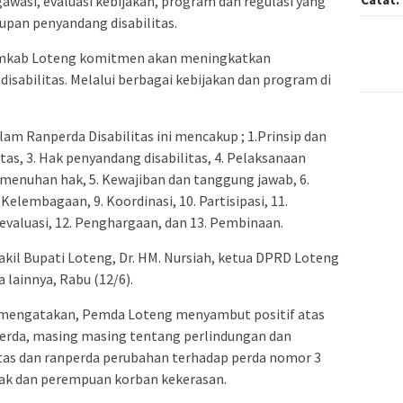
asi, evaluasi kebijakan, program dan regulasi yang
upan penyandang disabilitas.
emkab Loteng komitmen akan meningkatkan
isabilitas. Melalui berbagai kebijakan dan program di
am Ranperda Disabilitas ini mencakup ; 1.Prinsip dan
tas, 3. Hak penyandang disabilitas, 4. Pelaksanaan
enuhan hak, 5. Kewajiban dan tanggung jawab, 6.
elembagaan, 9. Koordinasi, 10. Partisipasi, 11.
valuasi, 12. Penghargaan, dan 13. Pembinaan.
kil Bupati Loteng, Dr. HM. Nursiah, ketua DPRD Loteng
lainnya, Rabu (12/6).
h mengatakan, Pemda Loteng menyambut positif atas
erda, masing masing tentang perlindungan dan
as dan ranperda perubahan terhadap perda nomor 3
ak dan perempuan korban kekerasan.