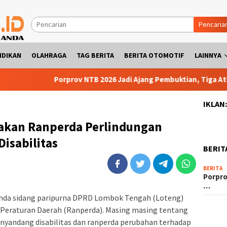
Pencaria
IDIKAN
OLAHRAGA
TAG BERITA
BERITA OTOMOTIF
LAINNYA
Porprov NTB 2026 Jadi Ajang Pembuktian, Tiga Atlet SMPN
IKLAN
akan Ranperda Perlindungan
isabilitas
BERIT
BERITA
Porpro
…
da sidang paripurna DPRD Lombok Tengah (Loteng)
 Peraturan Daerah (Ranperda). Masing masing tentang
yandang disabilitas dan ranperda perubahan terhadap