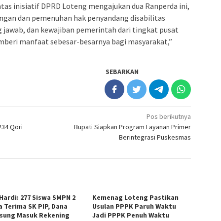
as inisiatif DPRD Loteng mengajukan dua Ranperda ini,
dungan dan pemenuhan hak penyandang disabilitas
g jawab, dan kewajiban pemerintah dari tingkat pusat
mberi manfaat sebesar-besarnya bagi masyarakat,”
SEBARKAN
Pos berikutnya
234 Qori
Bupati Siapkan Program Layanan Primer
Berintegrasi Puskesmas
 Hardi: 277 Siswa SMPN 2
Kemenag Loteng Pastikan
a Terima SK PIP, Dana
Usulan PPPK Paruh Waktu
sung Masuk Rekening
Jadi PPPK Penuh Waktu