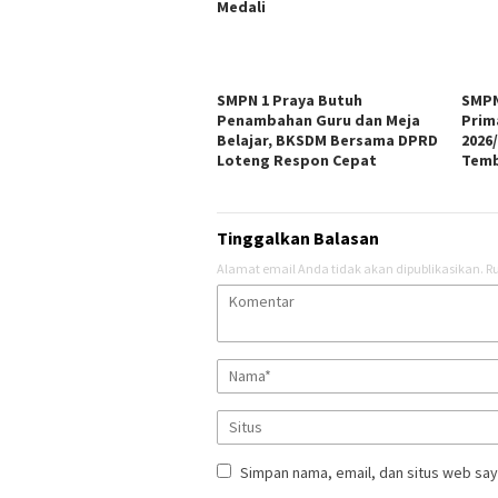
Medali
SMPN 1 Praya Butuh
SMPN
Penambahan Guru dan Meja
Prim
Belajar, BKSDM Bersama DPRD
2026
Loteng Respon Cepat
Temb
Tinggalkan Balasan
Alamat email Anda tidak akan dipublikasikan.
Ru
Simpan nama, email, dan situs web say