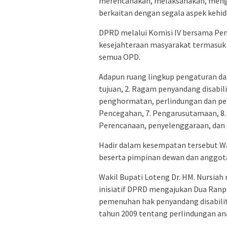
merencanakan, melaksanakan, mengaw
berkaitan dengan segala aspek kehid
DPRD melalui Komisi IV bersama P
kesejahteraan masyarakat termasuk d
semua OPD.
Adapun ruang lingkup pengaturan dal
tujuan, 2. Ragam penyandang disabili
penghormatan, perlindungan dan pem
Pencegahan, 7. Pengarusutamaan, 8. K
Perencanaan, penyelenggaraan, dan e
Hadir dalam kesempatan tersebut Wa
beserta pimpinan dewan dan anggota 
Wakil Bupati Loteng Dr. HM. Nursia
inisiatif DPRD mengajukan Dua Ranp
pemenuhan hak penyandang disabilit
tahun 2009 tentang perlindungan an