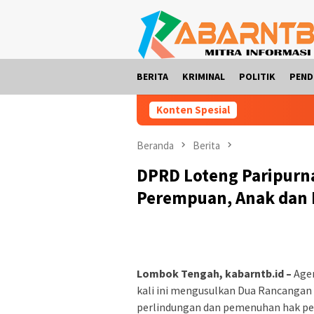
Loncat
ke
konten
BERITA
KRIMINAL
POLITIK
PEND
Konten Spesial
Beranda
Berita
DPRD Loteng Paripurn
Perempuan, Anak dan D
Lombok Tengah, kabarntb.id –
Agen
kali ini mengusulkan Dua Rancangan
perlindungan dan pemenuhan hak pen