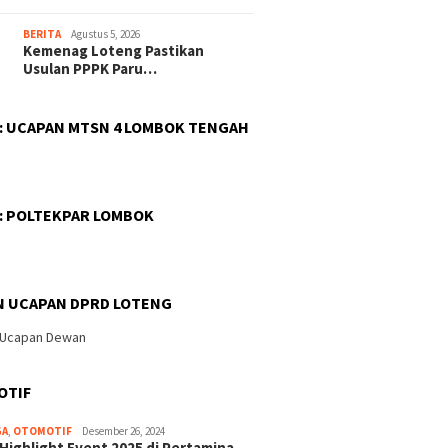
BERITA
Agustus 5, 2026
Kemenag Loteng Pastikan
Usulan PPPK Paru…
 : UCAPAN MTSN 4 LOMBOK TENGAH
 : POLTEKPAR LOMBOK
N UCAPAN DPRD LOTENG
OTIF
GA
,
OTOMOTIF
Desember 26, 2024
 Highlight Event 2025 di Pertamina…