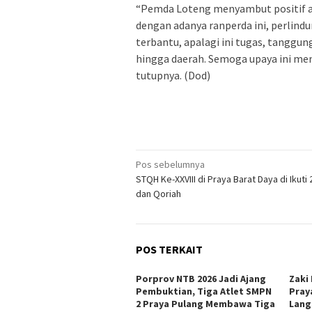
“Pemda Loteng menyambut positif at
dengan adanya ranperda ini, perlin
terbantu, apalagi ini tugas, tanggun
hingga daerah. Semoga upaya ini me
tutupnya. (Dod)
Navigasi
Pos sebelumnya
STQH Ke-XXVIII di Praya Barat Daya di Ikuti 
pos
dan Qoriah
POS TERKAIT
Porprov NTB 2026 Jadi Ajang
Zaki
Pembuktian, Tiga Atlet SMPN
Pray
2 Praya Pulang Membawa Tiga
Lang