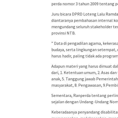
perda nomor 3 tahun 2009 tentang p
Juru bicara DPRD Loteng Lalu Ramda
diantaranya pembahasan internal kom
mengundang seluruh stakeholder te
provinsi NTB.
” Data di pengadilan agama, kekeras
budaya, serta lingkungan setempat,
harus hadir, paling tidak ada progr
Adapun materi yang harus dimuat da
dari, 1. Ketentuan umum, 2. Asas dan
anak, 5. Tanggung jawab Pemerintah D
masyarakat, 8. Pengawasan, 9.Pembia
Sementara, Ranperda tentang perli
sejalan dengan Undang-Undang Nomor
Keberadaanya penyandang disabilitas