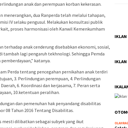
erlindungan anak dan perempuan korban kekerasan.
n menerangkan, dua Ranperda telah melalui tahapan,
isi IV selaku pengusul. Melakukan konsultasi publik
rkait, proses harmonisasi oleh Kanwil Kemenkumham
IKLAN
an terhadap anak cenderung disebabkan ekonomi, sosial,
 di tambah lagi pengaruh tekhnologi. Sehingga Pemda
am pemberdayaan,” katanya.
IKLAN
lam Perda tentang pencegahan pernikahan anak terdiri
 tujuan, 3. Perlindungan perempuan, 4. Perlindungan
aerah, 6. Koordinasi dan kerjasama, 7. Peran serta
IKALA
yaan, 10.ketentuan peralihan.
ndungan dan pemenuhan hak penyandang disabilitas
 08 Tahun 2016 Tentang Disabilitas.
OTOM
 mesti dilibatkan sebagai subyek yang ikut
OLAHRA
Catat: