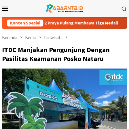
Loncat
Menu
ke
Mobile
konten
MPN 2 Praya Pulang Membawa Tiga Medali
Konten Spesial
Zaki Hardi: 277
Beranda
Berita
Pariwisata
ITDC Manjakan Pengunjung Dengan
Pasilitas Keamanan Posko Nataru