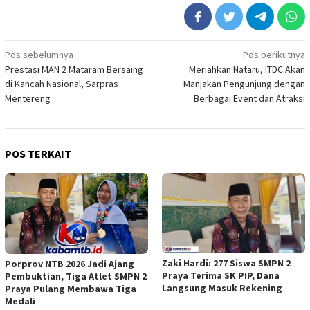
Navigasi
Pos sebelumnya
Pos berikutnya
Prestasi MAN 2 Mataram Bersaing
Meriahkan Nataru, ITDC Akan
pos
di Kancah Nasional, Sarpras
Manjakan Pengunjung dengan
Mentereng
Berbagai Event dan Atraksi
POS TERKAIT
Zaki Hardi: 277 Siswa SMPN 2
Porprov NTB 2026 Jadi Ajang
Praya Terima SK PIP, Dana
Pembuktian, Tiga Atlet SMPN 2
Langsung Masuk Rekening
Praya Pulang Membawa Tiga
Medali