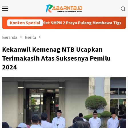
Loncat
Menu
ke
Mobile
konten
a Atlet SMPN 2 Praya Pulang Membawa Tiga Medali
Konten Spesial
Zaki H
Beranda
Berita
Kekanwil Kemenag NTB Ucapkan
Terimakasih Atas Suksesnya Pemilu
2024