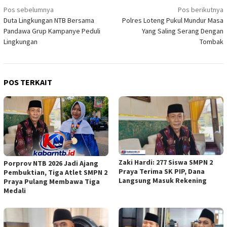
Navigasi
Pos sebelumnya
Pos berikutnya
Duta Lingkungan NTB Bersama
Polres Loteng Pukul Mundur Masa
pos
Pandawa Grup Kampanye Peduli
Yang Saling Serang Dengan
Lingkungan
Tombak
POS TERKAIT
Zaki Hardi: 277 Siswa SMPN 2
Porprov NTB 2026 Jadi Ajang
Praya Terima SK PIP, Dana
Pembuktian, Tiga Atlet SMPN 2
Langsung Masuk Rekening
Praya Pulang Membawa Tiga
Medali