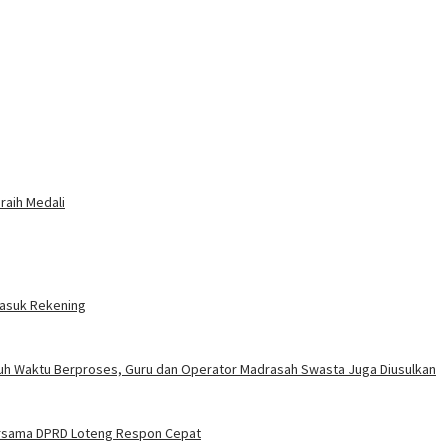
raih Medali
Masuk Rekening
uh Waktu Berproses, Guru dan Operator Madrasah Swasta Juga Diusulkan
ersama DPRD Loteng Respon Cepat