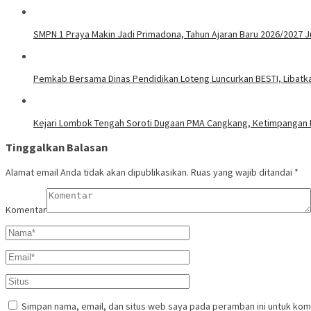
SMPN 1 Praya Makin Jadi Primadona, Tahun Ajaran Baru 2026/2027 
Pemkab Bersama Dinas Pendidikan Loteng Luncurkan BESTI, Libatkan
Kejari Lombok Tengah Soroti Dugaan PMA Cangkang, Ketimpangan N
Tinggalkan Balasan
Alamat email Anda tidak akan dipublikasikan.
Ruas yang wajib ditandai
*
Komentar
Simpan nama, email, dan situs web saya pada peramban ini untuk kom