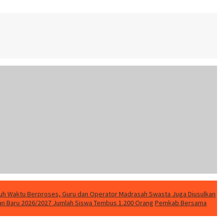
uh Waktu Berproses, Guru dan Operator Madrasah Swasta Juga Diusulkan
ran Baru 2026/2027 Jumlah Siswa Tembus 1.200 Orang
Pemkab Bersama