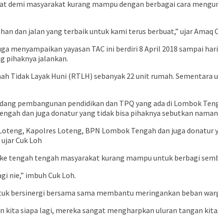
rbuat demi masyarakat kurang mampu dengan berbagai cara mengu
han dan jalan yang terbaik untuk kami terus berbuat,” ujar Amaq 
uga menyampaikan yayasan TAC ini berdiri 8 April 2018 sampai har
 pihaknya jalankan.
mah Tidak Layak Huni (RTLH) sebanyak 22 unit rumah. Sementara 
dang pembangunan pendidikan dan TPQ yang ada di Lombok Tengah
gah dan juga donatur yang tidak bisa pihaknya sebutkan namany
teng, Kapolres Loteng, BPN Lombok Tengah dan juga donatur yan
 ujar Cuk Loh
n ke tengah tengah masyarakat kurang mampu untuk berbagi semb
i nie,” imbuh Cuk Loh.
untuk bersinergi bersama sama membantu meringankan beban war
 kita siapa lagi, mereka sangat mengharpkan uluran tangan kita,