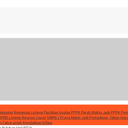
Rekening
Kemenag Loteng Pastikan Usulan PPPK Paruh Waktu Jadi PPPK Pen
 DPRD Loteng Respon Cepat
SMPN 1 Praya Makin Jadi Primadona, Tahun Aja
Cabai untuk Kendalikan Inflasi
n Puluhan Unit RTLH