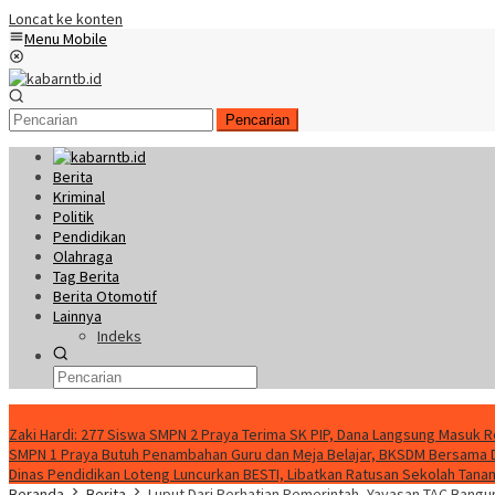
Loncat ke konten
Menu Mobile
Pencarian
Berita
Kriminal
Politik
Pendidikan
Olahraga
Tag Berita
Berita Otomotif
Lainnya
Indeks
Konten Spesial
Zaki Hardi: 277 Siswa SMPN 2 Praya Terima SK PIP, Dana Langsung Masuk 
SMPN 1 Praya Butuh Penambahan Guru dan Meja Belajar, BKSDM Bersama
Dinas Pendidikan Loteng Luncurkan BESTI, Libatkan Ratusan Sekolah Tanam 
Beranda
Berita
Luput Dari Perhatian Pemerintah, Yayasan TAC Bangu