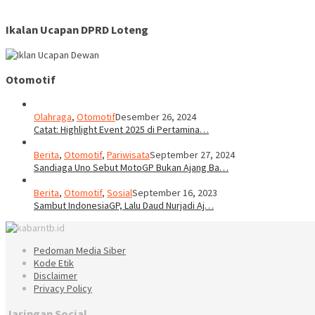
Ikalan Ucapan DPRD Loteng
Otomotif
Olahraga
,
Otomotif
Desember 26, 2024
Catat: Highlight Event 2025 di Pertamina…
Berita
,
Otomotif
,
Pariwisata
September 27, 2024
Sandiaga Uno Sebut MotoGP Bukan Ajang Ba…
Berita
,
Otomotif
,
Sosial
September 16, 2023
Sambut IndonesiaGP, Lalu Daud Nurjadi Aj…
Pedoman Media Siber
Kode Etik
Disclaimer
Privacy Policy
Jaringan Social