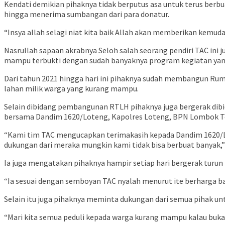
Kendati demikian pihaknya tidak berputus asa untuk terus be
hingga menerima sumbangan dari para donatur.
“Insya allah selagi niat kita baik Allah akan memberikan kemuda
Nasrullah sapaan akrabnya Seloh salah seorang pendiri TAC ini j
mampu terbukti dengan sudah banyaknya program kegiatan yang
Dari tahun 2021 hingga hari ini pihaknya sudah membangun Ru
lahan milik warga yang kurang mampu.
Selain dibidang pembangunan RTLH pihaknya juga bergerak dibi
bersama Dandim 1620/Loteng, Kapolres Loteng, BPN Lombok Ten
“Kami tim TAC mengucapkan terimakasih kepada Dandim 1620/Lo
dukungan dari meraka mungkin kami tidak bisa berbuat banyak,”
Ia juga mengatakan pihaknya hampir setiap hari bergerak turu
“Ia sesuai dengan semboyan TAC nyalah menurut ite berharga bag
Selain itu juga pihaknya meminta dukungan dari semua pihak 
“Mari kita semua peduli kepada warga kurang mampu kalau bukan