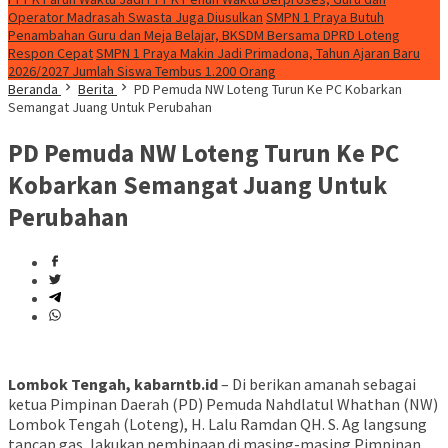
Operator Madrasah Swasta Juga Diusulkan
SMPN 1 Praya Butuh
Penambahan Guru dan Meja Belajar, BKSDM Bersama DPRD Loteng
Respon Cepat
SMPN 1 Praya Makin Jadi Primadona, Tahun Ajaran Baru
2026/2027 Jumlah Siswa Tembus 1.200 Orang
Beranda
Berita
PD Pemuda NW Loteng Turun Ke PC Kobarkan
Semangat Juang Untuk Perubahan
PD Pemuda NW Loteng Turun Ke PC
Kobarkan Semangat Juang Untuk
Perubahan
Lombok Tengah, kabarntb.id
– Di berikan amanah sebagai
ketua Pimpinan Daerah (PD) Pemuda Nahdlatul Whathan (NW)
Lombok Tengah (Loteng), H. Lalu Ramdan QH. S. Ag langsung
tancap gas, lakukan pembinaan di masing-masing Pimpinan