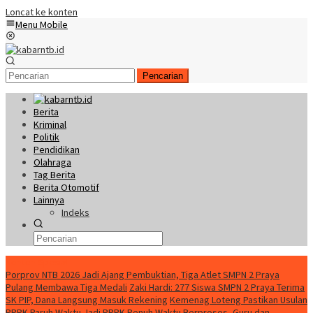
Loncat ke konten
Menu Mobile
Pencarian
Berita
Kriminal
Politik
Pendidikan
Olahraga
Tag Berita
Berita Otomotif
Lainnya
Indeks
Konten Spesial
Porprov NTB 2026 Jadi Ajang Pembuktian, Tiga Atlet SMPN 2 Praya
Pulang Membawa Tiga Medali
Zaki Hardi: 277 Siswa SMPN 2 Praya Terima
SK PIP, Dana Langsung Masuk Rekening
Kemenag Loteng Pastikan Usulan
PPPK Paruh Waktu Jadi PPPK Penuh Waktu Berproses, Guru dan