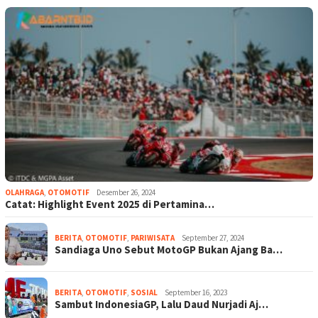
OLAHRAGA
,
OTOMOTIF
Desember 26, 2024
Catat: Highlight Event 2025 di Pertamina…
BERITA
,
OTOMOTIF
,
PARIWISATA
September 27, 2024
Sandiaga Uno Sebut MotoGP Bukan Ajang Ba…
BERITA
,
OTOMOTIF
,
SOSIAL
September 16, 2023
Sambut IndonesiaGP, Lalu Daud Nurjadi Aj…