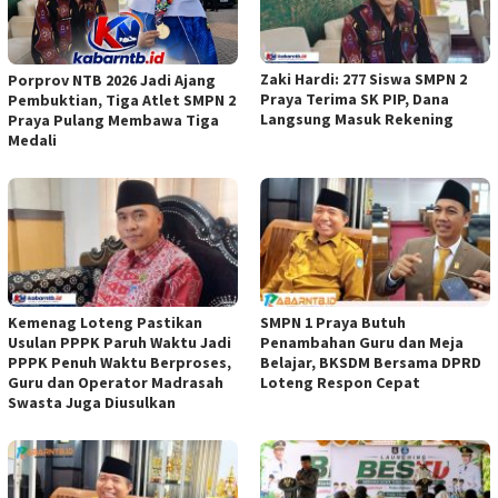
Zaki Hardi: 277 Siswa SMPN 2
Porprov NTB 2026 Jadi Ajang
Praya Terima SK PIP, Dana
Pembuktian, Tiga Atlet SMPN 2
Langsung Masuk Rekening
Praya Pulang Membawa Tiga
Medali
Kemenag Loteng Pastikan
SMPN 1 Praya Butuh
Usulan PPPK Paruh Waktu Jadi
Penambahan Guru dan Meja
PPPK Penuh Waktu Berproses,
Belajar, BKSDM Bersama DPRD
Guru dan Operator Madrasah
Loteng Respon Cepat
Swasta Juga Diusulkan