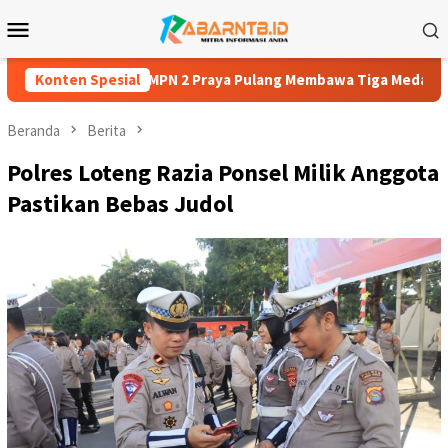
Loncat
Menu
ke
Mobile
konten
t SMPN 2 Praya Pulang Membawa Tiga Medali
Konten Spesial
Zaki Hardi: 
Beranda
Berita
Polres Loteng Razia Ponsel Milik Anggota
Pastikan Bebas Judol