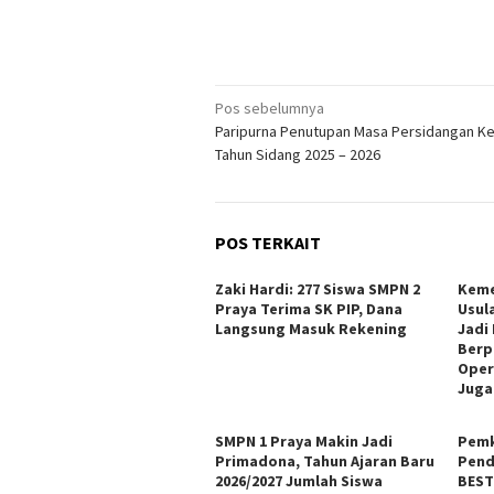
Navigasi
Pos sebelumnya
Paripurna Penutupan Masa Persidangan K
pos
Tahun Sidang 2025 – 2026
POS TERKAIT
Zaki Hardi: 277 Siswa SMPN 2
Keme
Praya Terima SK PIP, Dana
Usul
Langsung Masuk Rekening
Jadi
Berp
Oper
Juga
SMPN 1 Praya Makin Jadi
Pemk
Primadona, Tahun Ajaran Baru
Pend
2026/2027 Jumlah Siswa
BEST