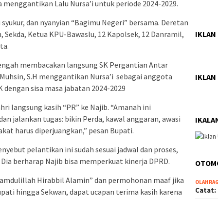
 menggantikan Lalu Nursa’i untuk periode 2024-2029.
ji syukur, dan nyanyian “Bagimu Negeri” bersama. Deretan
IKLAN
 Sekda, Ketua KPU-Bawaslu, 12 Kapolsek, 12 Danramil,
ta.
ngah membacakan langsung SK Pergantian Antar
uhsin, S.H menggantikan Nursa’i sebagai anggota
IKLAN
 dengan sisa masa jabatan 2024-2029
ahri langsung kasih “PR” ke Najib. “Amanah ini
dan jalankan tugas: bikin Perda, kawal anggaran, awasi
IKALA
akat harus diperjuangkan,” pesan Bupati.
nyebut pelantikan ini sudah sesuai jadwal dan proses,
 Dia berharap Najib bisa memperkuat kinerja DPRD.
OTOM
hamdulillah Hirabbil Alamin” dan permohonan maaf jika
OLAHRA
Catat:
upati hingga Sekwan, dapat ucapan terima kasih karena