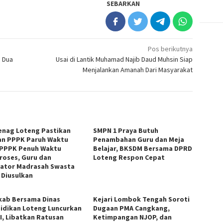
SEBARKAN
Pos berikutnya
e Dua
Usai di Lantik Muhamad Najib Daud Muhsin Siap
Menjalankan Amanah Dari Masyarakat
nag Loteng Pastikan
SMPN 1 Praya Butuh
an PPPK Paruh Waktu
Penambahan Guru dan Meja
 PPPK Penuh Waktu
Belajar, BKSDM Bersama DPRD
roses, Guru dan
Loteng Respon Cepat
ator Madrasah Swasta
 Diusulkan
ab Bersama Dinas
Kejari Lombok Tengah Soroti
idikan Loteng Luncurkan
Dugaan PMA Cangkang,
I, Libatkan Ratusan
Ketimpangan NJOP, dan