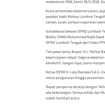
mekanisme PAW, Senin 18/5/2026. Dia
Acara pelantikan diwarnai salam, pu
pejabat hadir Wabup Lombok Tengah,
camat, lurah, sampai organisasi wani
Suhadikana Sekwan DPRD Lombok Te
Waktu (PAW) Muhammad Najib Daud M
DPRD Lombok Tengah dari fraksi PPK
Tak pakai lama, Bupati H.L. Pathul B
kepercayaan rakyat. Segera adaptasi 
eksekutif. Jangan lupa, suara masyar
Ketua DPRD H. Lalu Ramdan S.A.G. me
mulai pengusulan hingga peresmian.
Rapat paripurna ditutup dengan “Al
ada kekurangan. Semua pihak, dari B
sudah fasilitasi acara.