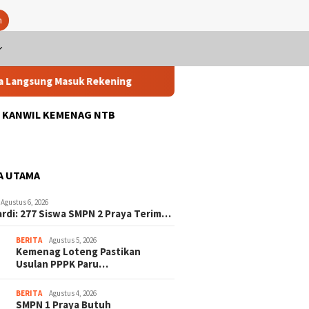
n
sung Masuk Rekening
Kemenag Loteng Pastikan Usulan PP
: KANWIL KEMENAG NTB
A UTAMA
Agustus 6, 2026
ardi: 277 Siswa SMPN 2 Praya Terim…
BERITA
Agustus 5, 2026
Kemenag Loteng Pastikan
Usulan PPPK Paru…
BERITA
Agustus 4, 2026
SMPN 1 Praya Butuh