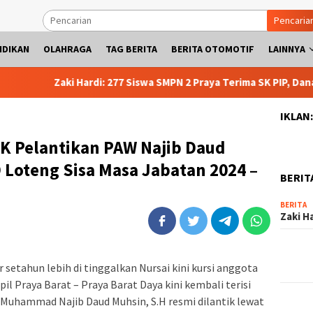
Pencaria
IDIKAN
OLAHRAGA
TAG BERITA
BERITA OTOMOTIF
LAINNYA
Zaki Hardi: 277 Siswa SMPN 2 Praya Terima SK PIP, Dana Lang
IKLAN
K Pelantikan PAW Najib Daud
Loteng Sisa Masa Jabatan 2024 –
BERIT
BERITA
Zaki H
 setahun lebih di tinggalkan Nursai kini kursi anggota
 Praya Barat – Praya Barat Daya kini kembali terisi
Muhammad Najib Daud Muhsin, S.H resmi dilantik lewat