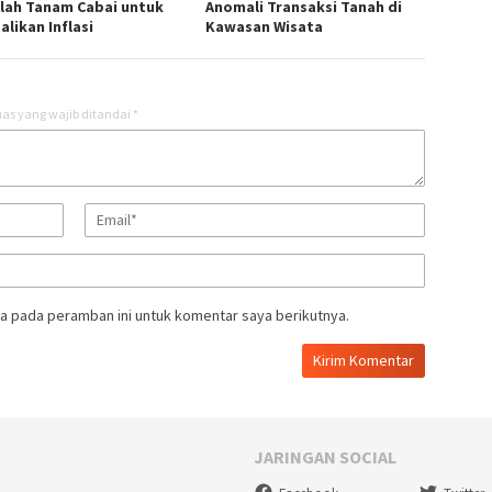
lah Tanam Cabai untuk
Anomali Transaksi Tanah di
likan Inflasi
Kawasan Wisata
as yang wajib ditandai
*
a pada peramban ini untuk komentar saya berikutnya.
JARINGAN SOCIAL