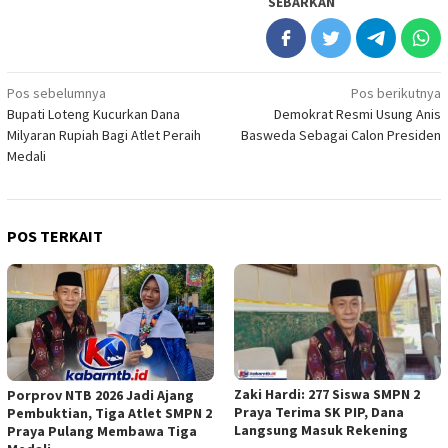
SEBARKAN
Navigasi
Pos sebelumnya
Pos berikutnya
Bupati Loteng Kucurkan Dana
Demokrat Resmi Usung Anis
pos
Milyaran Rupiah Bagi Atlet Peraih
Basweda Sebagai Calon Presiden
Medali
POS TERKAIT
Zaki Hardi: 277 Siswa SMPN 2
Porprov NTB 2026 Jadi Ajang
Praya Terima SK PIP, Dana
Pembuktian, Tiga Atlet SMPN 2
Langsung Masuk Rekening
Praya Pulang Membawa Tiga