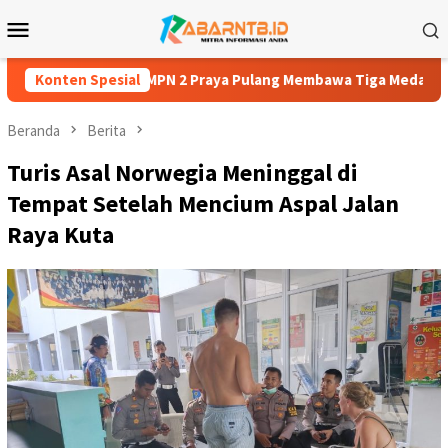
Loncat
Menu
ke
Mobile
konten
t SMPN 2 Praya Pulang Membawa Tiga Medali
Konten Spesial
Zaki Hardi: 
Beranda
Berita
Turis Asal Norwegia Meninggal di
Tempat Setelah Mencium Aspal Jalan
Raya Kuta