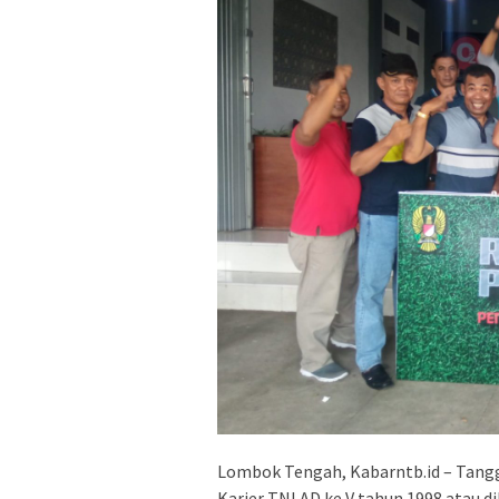
Lombok Tengah, Kabarntb.id – Tangga
Karier TNI AD ke V tahun 1998 atau 