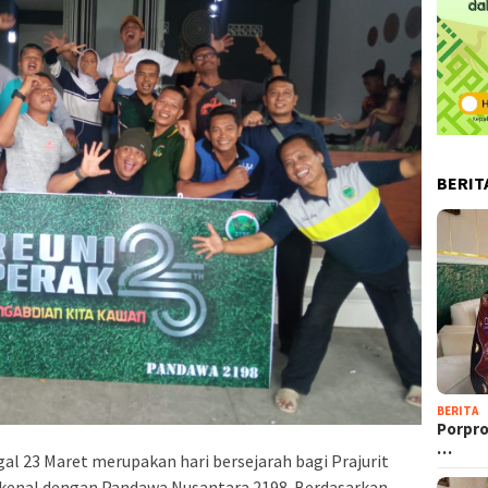
BERIT
BERITA
Porpro
…
l 23 Maret merupakan hari bersejarah bagi Prajurit
dikenal dengan Pandawa Nusantara 2198. Berdasarkan