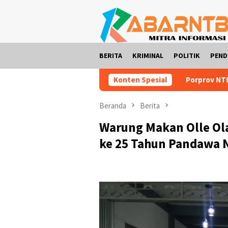
Loncat
ke
konten
BERITA
KRIMINAL
POLITIK
PEND
Konten Spesial
Porprov NTB 2026 Jadi Ajan
Beranda
Berita
Warung Makan Olle Ol
ke 25 Tahun Pandawa 