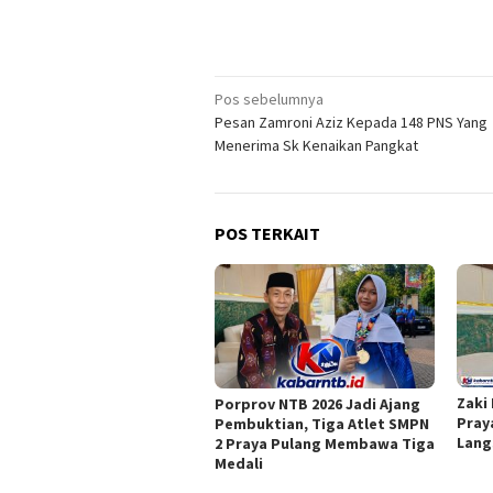
Navigasi
Pos sebelumnya
Pesan Zamroni Aziz Kepada 148 PNS Yang
pos
Menerima Sk Kenaikan Pangkat
POS TERKAIT
Zaki
Porprov NTB 2026 Jadi Ajang
Pray
Pembuktian, Tiga Atlet SMPN
Lang
2 Praya Pulang Membawa Tiga
Medali