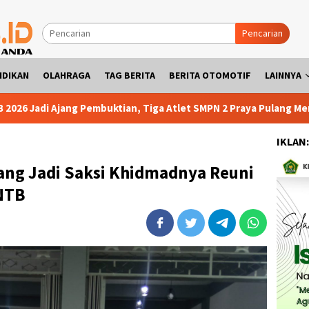
Pencarian
IDIKAN
OLAHRAGA
TAG BERITA
BERITA OTOMOTIF
LAINNYA
g Pembuktian, Tiga Atlet SMPN 2 Praya Pulang Membawa Tiga Med
IKLAN
ang Jadi Saksi Khidmadnya Reuni
NTB