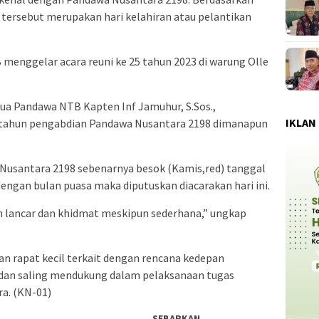
 tersebut merupakan hari kelahiran atau pelantikan
 menggelar acara reuni ke 25 tahun 2023 di warung Olle
tua Pandawa NTB Kapten Inf Jamuhur, S.Sos.,
IKLAN
 tahun pengabdian Pandawa Nusantara 2198 dimanapun
 Nusantara 2198 sebenarnya besok (Kamis,red) tanggal
ngan bulan puasa maka diputuskan diacarakan hari ini.
n lancar dan khidmat meskipun sederhana,” ungkap
kan rapat kecil terkait dengan rencana kedepan
k dan saling mendukung dalam pelaksanaan tugas
a. (KN-01)
SEBARKAN