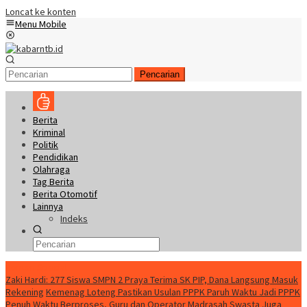
Loncat ke konten
Menu Mobile
Pencarian
Berita
Kriminal
Politik
Pendidikan
Olahraga
Tag Berita
Berita Otomotif
Lainnya
Indeks
Konten Spesial
Zaki Hardi: 277 Siswa SMPN 2 Praya Terima SK PIP, Dana Langsung Masuk
Rekening
Kemenag Loteng Pastikan Usulan PPPK Paruh Waktu Jadi PPPK
Penuh Waktu Berproses, Guru dan Operator Madrasah Swasta Juga