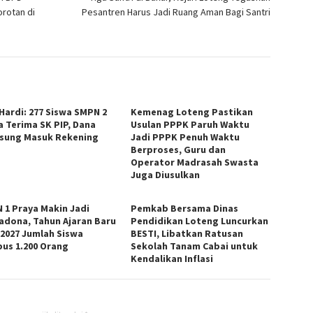
orotan di
Pesantren Harus Jadi Ruang Aman Bagi Santri
 Hardi: 277 Siswa SMPN 2
Kemenag Loteng Pastikan
a Terima SK PIP, Dana
Usulan PPPK Paruh Waktu
sung Masuk Rekening
Jadi PPPK Penuh Waktu
Berproses, Guru dan
Operator Madrasah Swasta
Juga Diusulkan
 1 Praya Makin Jadi
Pemkab Bersama Dinas
adona, Tahun Ajaran Baru
Pendidikan Loteng Luncurkan
/2027 Jumlah Siswa
BESTI, Libatkan Ratusan
us 1.200 Orang
Sekolah Tanam Cabai untuk
Kendalikan Inflasi