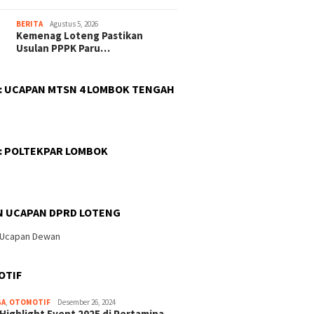
BERITA
Agustus 5, 2026
Kemenag Loteng Pastikan
Usulan PPPK Paru…
 : UCAPAN MTSN 4 LOMBOK TENGAH
 : POLTEKPAR LOMBOK
N UCAPAN DPRD LOTENG
OTIF
GA
,
OTOMOTIF
Desember 26, 2024
 Highlight Event 2025 di Pertamina…