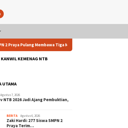
n
ya Pulang Membawa Tiga Medali
Zaki Hardi: 277 Siswa SM
: KANWIL KEMENAG NTB
A UTAMA
Agustus 7, 2026
v NTB 2026 Jadi Ajang Pembuktian,
BERITA
Agustus 6, 2026
Zaki Hardi: 277 Siswa SMPN 2
Praya Terim…