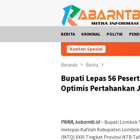
Loncat
ke
konten
BERITA
KRIMINAL
POLITIK
PEND
Konten Spesial
Beranda
Berita
Bupati Lepas 56 Peser
Optimis Pertahankan
PRAYA, kabarntb.id
– Bupati Lombok Te
melepas Kafilah Kabupaten Lombok 
(MTQ) XXXI Tingkat Provinsi NTB Tah