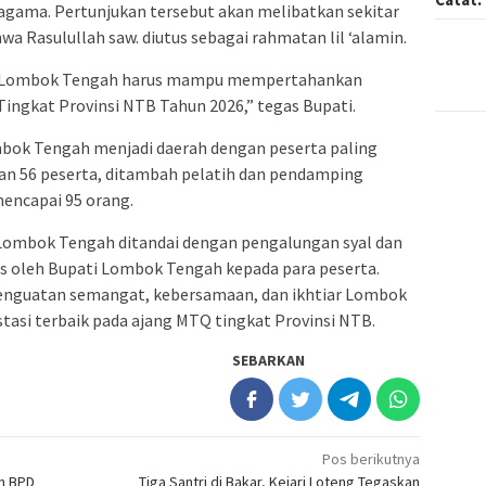
gama. Pertunjukan tersebut akan melibatkan sekitar
a Rasulullah saw. diutus sebagai rahmatan lil ‘alamin.
al. Lombok Tengah harus mampu mempertahankan
ingkat Provinsi NTB Tahun 2026,” tegas Bupati.
bok Tengah menjadi daerah dengan peserta paling
n 56 peserta, ditambah pelatih dan pendamping
mencapai 95 orang.
Lombok Tengah ditandai dengan pengalungan syal dan
is oleh Bupati Lombok Tengah kepada para peserta.
nguatan semangat, kebersamaan, dan ikhtiar Lombok
asi terbaik pada ajang MTQ tingkat Provinsi NTB.
SEBARKAN
Pos berikutnya
an BPD
Tiga Santri di Bakar, Kejari Loteng Tegaskan