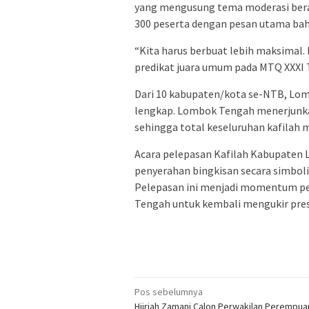
yang mengusung tema moderasi bera
300 peserta dengan pesan utama bahw
“Kita harus berbuat lebih maksim
predikat juara umum pada MTQ XXXI T
Dari 10 kabupaten/kota se-NTB, Lom
lengkap. Lombok Tengah menerjunka
sehingga total keseluruhan kafilah 
Acara pelepasan Kafilah Kabupaten 
penyerahan bingkisan secara simbol
Pelepasan ini menjadi momentum pe
Tengah untuk kembali mengukir prest
Navigasi
Pos sebelumnya
Hijriah Zamani Calon Perwakilan Perempu