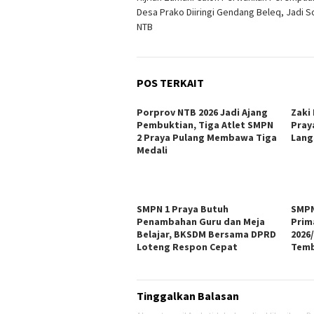
pos
Desa Prako Diiringi Gendang Beleq, Jadi S
NTB
POS TERKAIT
Porprov NTB 2026 Jadi Ajang
Zaki
Pembuktian, Tiga Atlet SMPN
Pray
2 Praya Pulang Membawa Tiga
Lang
Medali
SMPN 1 Praya Butuh
SMPN
Penambahan Guru dan Meja
Prim
Belajar, BKSDM Bersama DPRD
2026
Loteng Respon Cepat
Temb
Tinggalkan Balasan