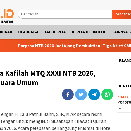
Pencaria
IDIKAN
OLAHRAGA
TAG BERITA
BERITA OTOMOTIF
LAINNYA
Porprov NTB 2026 Jadi Ajang Pembuktian, Tiga Atlet SMPN 2 Pra
IKLAN
ta Kafilah MTQ XXXI NTB 2026,
 Juara Umum
BERIT
BERITA
Porpro
…
ngah H. Lalu Pathul Bahri, S.IP., M.AP. secara resmi
Tengah untuk mengikuti Musabaqah Tilawatil Qur’an
un 2026. Acara pelepasan berlangsung khidmat di Hotel