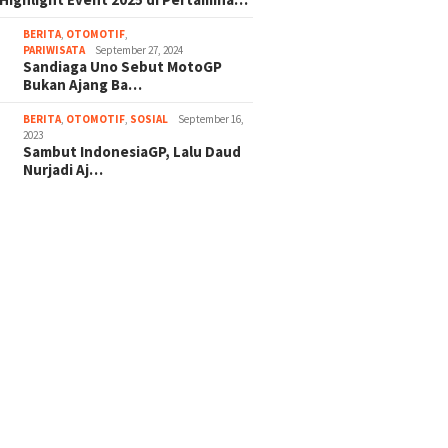
BERITA
,
OTOMOTIF
,
PARIWISATA
September 27, 2024
Sandiaga Uno Sebut MotoGP
Bukan Ajang Ba…
BERITA
,
OTOMOTIF
,
SOSIAL
September 16,
2023
Sambut IndonesiaGP, Lalu Daud
Nurjadi Aj…