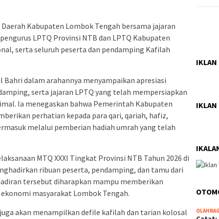
ris Daerah Kabupaten Lombok Tengah bersama jajaran
an pengurus LPTQ Provinsi NTB dan LPTQ Kabupaten
l, serta seluruh peserta dan pendamping Kafilah
IKLAN
l Bahri dalam arahannya menyampaikan apresiasi
ndamping, serta jajaran LPTQ yang telah mempersiapkan
simal. Ia menegaskan bahwa Pemerintah Kabupaten
IKLAN
erikan perhatian kepada para qari, qariah, hafiz,
 termasuk melalui pemberian hadiah umrah yang telah
IKALA
laksanaan MTQ XXXI Tingkat Provinsi NTB Tahun 2026 di
hadirkan ribuan peserta, pendamping, dan tamu dari
hadiran tersebut diharapkan mampu memberikan
OTOM
n ekonomi masyarakat Lombok Tengah.
OLAHRA
juga akan menampilkan defile kafilah dan tarian kolosal
Catat: