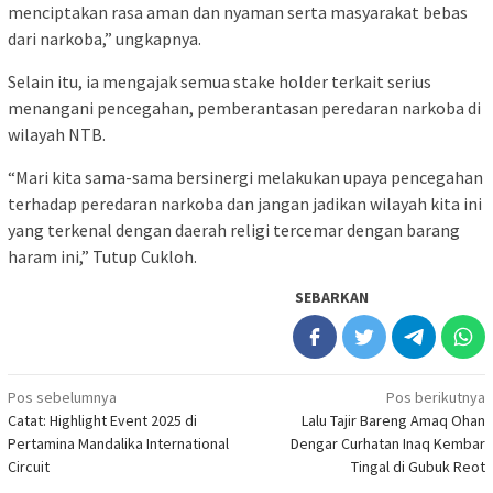
menciptakan rasa aman dan nyaman serta masyarakat bebas
dari narkoba,” ungkapnya.
Selain itu, ia mengajak semua stake holder terkait serius
menangani pencegahan, pemberantasan peredaran narkoba di
wilayah NTB.
“Mari kita sama-sama bersinergi melakukan upaya pencegahan
terhadap peredaran narkoba dan jangan jadikan wilayah kita ini
yang terkenal dengan daerah religi tercemar dengan barang
haram ini,” Tutup Cukloh.
SEBARKAN
Navigasi
Pos sebelumnya
Pos berikutnya
Catat: Highlight Event 2025 di
Lalu Tajir Bareng Amaq Ohan
pos
Pertamina Mandalika International
Dengar Curhatan Inaq Kembar
Circuit
Tingal di Gubuk Reot