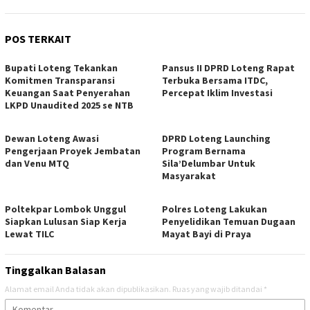
POS TERKAIT
Bupati Loteng Tekankan
Pansus II DPRD Loteng Rapat
Komitmen Transparansi
Terbuka Bersama ITDC,
Keuangan Saat Penyerahan
Percepat Iklim Investasi
LKPD Unaudited 2025 se NTB
Dewan Loteng Awasi
DPRD Loteng Launching
Pengerjaan Proyek Jembatan
Program Bernama
dan Venu MTQ
Sila’Delumbar Untuk
Masyarakat
Poltekpar Lombok Unggul
Polres Loteng Lakukan
Siapkan Lulusan Siap Kerja
Penyelidikan Temuan Dugaan
Lewat TILC
Mayat Bayi di Praya
Tinggalkan Balasan
Alamat email Anda tidak akan dipublikasikan.
Ruas yang wajib ditandai
*