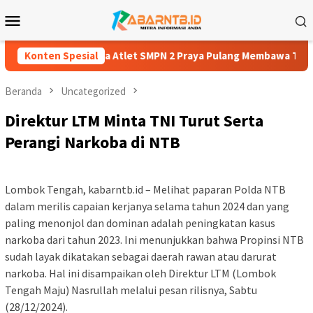
Loncat
Menu
ke
Mobile
konten
ng Pembuktian, Tiga Atlet SMPN 2 Praya Pulang Membawa Tiga Me
Konten Spesial
Beranda
Uncategorized
Direktur LTM Minta TNI Turut Serta
Perangi Narkoba di NTB
Lombok Tengah, kabarntb.id – Melihat paparan Polda NTB
dalam merilis capaian kerjanya selama tahun 2024 dan yang
paling menonjol dan dominan adalah peningkatan kasus
narkoba dari tahun 2023. Ini menunjukkan bahwa Propinsi NTB
sudah layak dikatakan sebagai daerah rawan atau darurat
narkoba. Hal ini disampaikan oleh Direktur LTM (Lombok
Tengah Maju) Nasrullah melalui pesan rilisnya, Sabtu
(28/12/2024).