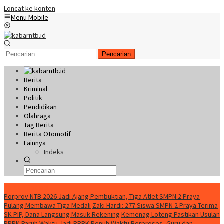
Loncat ke konten
Menu Mobile
Pencarian
Berita
Kriminal
Politik
Pendidikan
Olahraga
Tag Berita
Berita Otomotif
Lainnya
Indeks
Konten Spesial
Porprov NTB 2026 Jadi Ajang Pembuktian, Tiga Atlet SMPN 2 Praya
Pulang Membawa Tiga Medali
Zaki Hardi: 277 Siswa SMPN 2 Praya Terima
SK PIP, Dana Langsung Masuk Rekening
Kemenag Loteng Pastikan Usulan
PPPK Paruh Waktu Jadi PPPK Penuh Waktu Berproses, Guru dan