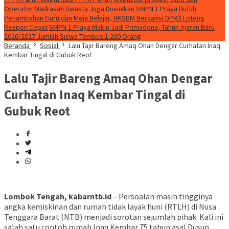
Operator Madrasah Swasta Juga Diusulkan
SMPN 1 Praya Butuh
Penambahan Guru dan Meja Belajar, BKSDM Bersama DPRD Loteng
Respon Cepat
SMPN 1 Praya Makin Jadi Primadona, Tahun Ajaran Baru
2026/2027 Jumlah Siswa Tembus 1.200 Orang
Beranda
Sosial
Lalu Tajir Bareng Amaq Ohan Dengar Curhatan Inaq
Kembar Tingal di Gubuk Reot
Lalu Tajir Bareng Amaq Ohan Dengar
Curhatan Inaq Kembar Tingal di
Gubuk Reot
Lombok Tengah, kabarntb.id
– Persoalan masih tingginya
angka kemiskinan dan rumah tidak layak huni (RTLH) di Nusa
Tenggara Barat (NTB) menjadi sorotan sejumlah pihak. Kali ini
salah satu contoh rumah Inaq Kembar 75 tahun asal Dusun