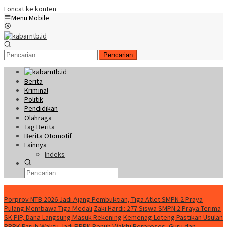
Loncat ke konten
Menu Mobile
Pencarian
Berita
Kriminal
Politik
Pendidikan
Olahraga
Tag Berita
Berita Otomotif
Lainnya
Indeks
Konten Spesial
Porprov NTB 2026 Jadi Ajang Pembuktian, Tiga Atlet SMPN 2 Praya
Pulang Membawa Tiga Medali
Zaki Hardi: 277 Siswa SMPN 2 Praya Terima
SK PIP, Dana Langsung Masuk Rekening
Kemenag Loteng Pastikan Usulan
PPPK Paruh Waktu Jadi PPPK Penuh Waktu Berproses, Guru dan