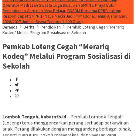
Operator Madrasah Swasta Juga Diusulkan
SMPN 1 Praya Butuh
Penambahan Guru dan Meja Belajar, BKSDM Bersama DPRD Loteng
Respon Cepat
SMPN 1 Praya Makin Jadi Primadona, Tahun Ajaran Baru
2026/2027 Jumlah Siswa Tembus 1.200 Orang
Beranda
Berita
Pendidikan
Pemkab Loteng Cegah "Merariq
Kodeq" Melalui Program Sosialisasi di Sekolah
Pemkab Loteng Cegah “Merariq
Kodeq” Melalui Program Sosialisasi di
Sekolah
Lombok Tengah, kabarntb.id
– Pemkab Lombok Tengah
(Loteng) terus menggencarkan perang terhadap perkawinan
anak. Perang dilakukan dengan menggandeng berbagai pihak,
seperti tuan guru, tokoh masyarakat, dan yayasan yang