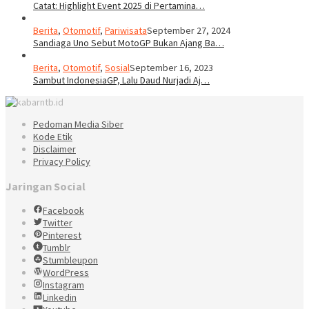
Catat: Highlight Event 2025 di Pertamina…
Berita
,
Otomotif
,
Pariwisata
September 27, 2024
Sandiaga Uno Sebut MotoGP Bukan Ajang Ba…
Berita
,
Otomotif
,
Sosial
September 16, 2023
Sambut IndonesiaGP, Lalu Daud Nurjadi Aj…
Pedoman Media Siber
Kode Etik
Disclaimer
Privacy Policy
Jaringan Social
Facebook
Twitter
Pinterest
Tumblr
Stumbleupon
WordPress
Instagram
Linkedin