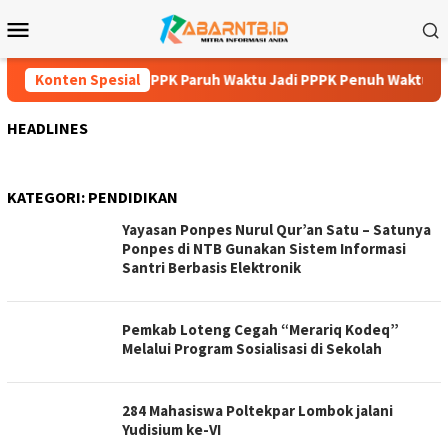
Loncat
Menu
ke
Mobile
konten
Pastikan Usulan PPPK Paruh Waktu Jadi PPPK Penuh Waktu Berp
Konten Spesial
HEADLINES
KATEGORI:
PENDIDIKAN
Yayasan Ponpes Nurul Qur’an Satu – Satunya
Ponpes di NTB Gunakan Sistem Informasi
Santri Berbasis Elektronik
Pemkab Loteng Cegah “Merariq Kodeq”
Melalui Program Sosialisasi di Sekolah
284 Mahasiswa Poltekpar Lombok jalani
Yudisium ke-VI