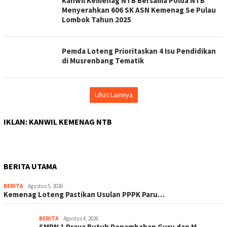
Kanwil Kemenag NTB Bersama Polda NTB
Menyerahkan 606 SK ASN Kemenag Se Pulau
Lombok Tahun 2025
Pemda Loteng Prioritaskan 4 Isu Pendidikan
di Musrenbang Tematik
Lihat Lainnya
IKLAN: KANWIL KEMENAG NTB
BERITA UTAMA
BERITA
Agustus 5, 2026
Kemenag Loteng Pastikan Usulan PPPK Paru…
BERITA
Agustus 4, 2026
SMPN 1 Praya Butuh Penambahan Guru dan M…