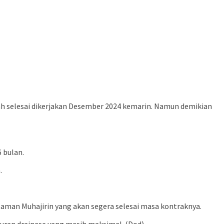
ah selesai dikerjakan Desember 2024 kemarin. Namun demikian
 bulan.
.
man Muhajirin yang akan segera selesai masa kontraknya.
uran drainase yang masih maksimal. (Dod)