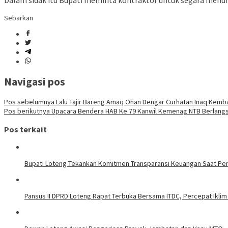
Sebarkan
Navigasi pos
Pos sebelumnya
Lalu Tajir Bareng Amaq Ohan Dengar Curhatan Inaq Kemba
Pos berikutnya
Upacara Bendera HAB Ke 79 Kanwil Kemenag NTB Berlang
Pos terkait
Bupati Loteng Tekankan Komitmen Transparansi Keuangan Saat Pe
Pansus II DPRD Loteng Rapat Terbuka Bersama ITDC, Percepat Iklim 