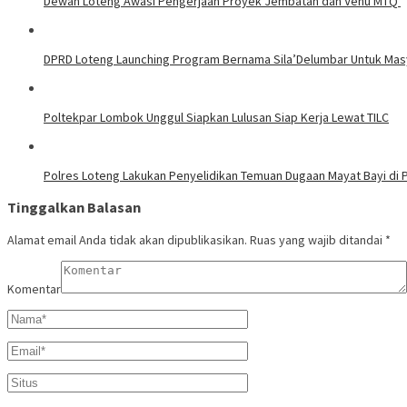
Dewan Loteng Awasi Pengerjaan Proyek Jembatan dan Venu MTQ
DPRD Loteng Launching Program Bernama Sila’Delumbar Untuk Mas
Poltekpar Lombok Unggul Siapkan Lulusan Siap Kerja Lewat TILC
Polres Loteng Lakukan Penyelidikan Temuan Dugaan Mayat Bayi di 
Tinggalkan Balasan
Alamat email Anda tidak akan dipublikasikan.
Ruas yang wajib ditandai
*
Komentar