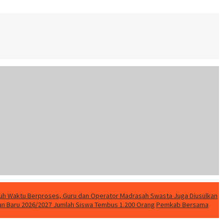
uh Waktu Berproses, Guru dan Operator Madrasah Swasta Juga Diusulkan
ran Baru 2026/2027 Jumlah Siswa Tembus 1.200 Orang
Pemkab Bersama