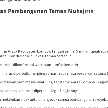
kan Pembangunan Taman Muhajirin
irin Praya Kabupaten Lombok Tengah senilai 5 miliar rupiah sud
l saluran drainase di lokasi taman tersebut.
ni saat dikonfirmasi wartawan Jum’at kemarin.
rin harus diperbaiki mengingat masih ada masa perbaikan selama 6
 dirasakan oleh masyarakat luas, terutama warga Lombok Tengah
ak kontraktor untuk diperbaiki lagi.” Ungkapnya.
h melakukan sidak untuk mengecek semua pembangunan proyek ta
ntaskan semua pekerjaan yang belum tuntas dan memperbaiki sal