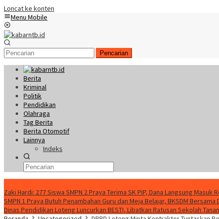
Loncat ke konten
Menu Mobile
Pencarian
Berita
Kriminal
Politik
Pendidikan
Olahraga
Tag Berita
Berita Otomotif
Lainnya
Indeks
Konten Spesial
Zaki Hardi: 277 Siswa SMPN 2 Praya Terima SK PIP, Dana Langsung Masuk 
SMPN 1 Praya Butuh Penambahan Guru dan Meja Belajar, BKSDM Bersama
Dinas Pendidikan Loteng Luncurkan BESTI, Libatkan Ratusan Sekolah Tanam 
Beranda
Uncategorized
DPRD Loteng Minta Kontraktor Tuntaskan P