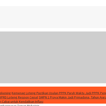
Rekening
Kemenag Loteng Pastikan Usulan PPPK Paruh Waktu Jadi PPPK Pen
 DPRD Loteng Respon Cepat
SMPN 1 Praya Makin Jadi Primadona, Tahun Aja
Cabai untuk Kendalikan Inflasi
embangunan Taman Muhajirin