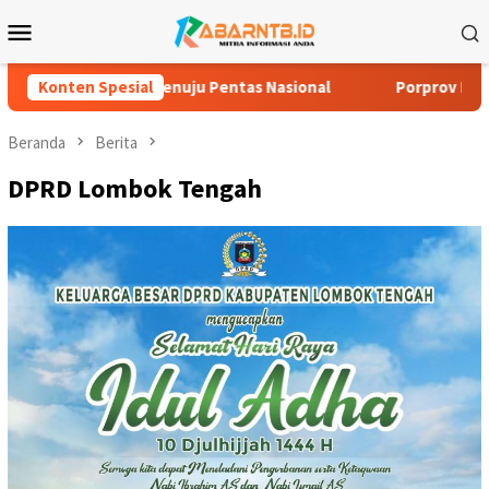
Loncat
Menu
ke
Mobile
konten
TB Menuju Pentas Nasional
Konten Spesial
Porprov NTB 2026 Jadi Ajang P
Beranda
Berita
DPRD Lombok Tengah