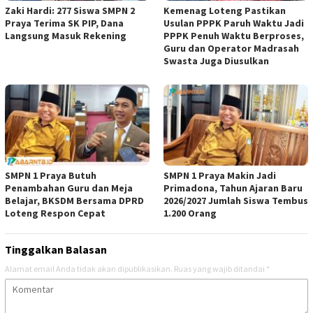
Zaki Hardi: 277 Siswa SMPN 2
Kemenag Loteng Pastikan
Praya Terima SK PIP, Dana
Usulan PPPK Paruh Waktu Jadi
Langsung Masuk Rekening
PPPK Penuh Waktu Berproses,
Guru dan Operator Madrasah
Swasta Juga Diusulkan
SMPN 1 Praya Butuh
SMPN 1 Praya Makin Jadi
Penambahan Guru dan Meja
Primadona, Tahun Ajaran Baru
Belajar, BKSDM Bersama DPRD
2026/2027 Jumlah Siswa Tembus
Loteng Respon Cepat
1.200 Orang
Tinggalkan Balasan
Alamat email Anda tidak akan dipublikasikan.
Ruas yang wajib ditandai
*