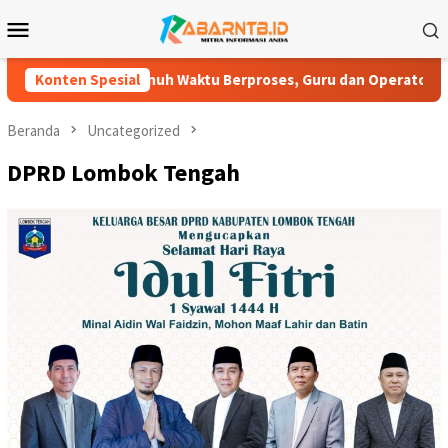
Loncat
Menu
ke
Mobile
konten
PK Penuh Waktu Berproses, Guru dan Operator Madrasah Swasta 
Konten Spesial
Beranda
Uncategorized
DPRD Lombok Tengah