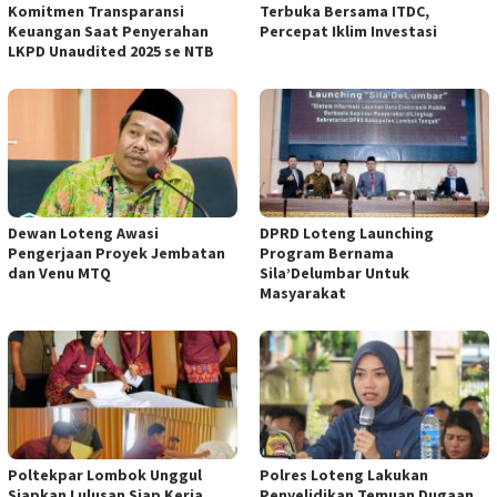
Komitmen Transparansi
Terbuka Bersama ITDC,
Keuangan Saat Penyerahan
Percepat Iklim Investasi
LKPD Unaudited 2025 se NTB
Dewan Loteng Awasi
DPRD Loteng Launching
Pengerjaan Proyek Jembatan
Program Bernama
dan Venu MTQ
Sila’Delumbar Untuk
Masyarakat
Poltekpar Lombok Unggul
Polres Loteng Lakukan
Siapkan Lulusan Siap Kerja
Penyelidikan Temuan Dugaan