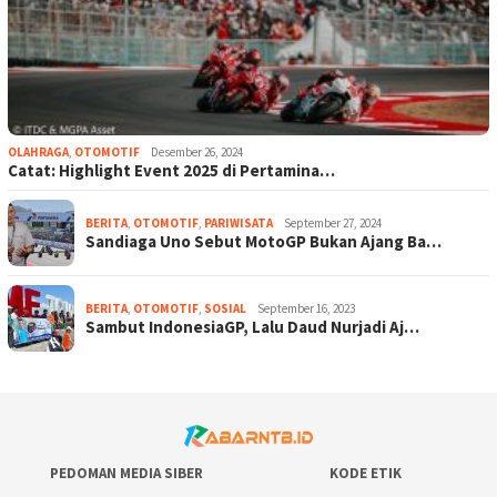
OLAHRAGA
,
OTOMOTIF
Desember 26, 2024
Catat: Highlight Event 2025 di Pertamina…
BERITA
,
OTOMOTIF
,
PARIWISATA
September 27, 2024
Sandiaga Uno Sebut MotoGP Bukan Ajang Ba…
BERITA
,
OTOMOTIF
,
SOSIAL
September 16, 2023
Sambut IndonesiaGP, Lalu Daud Nurjadi Aj…
PEDOMAN MEDIA SIBER
KODE ETIK