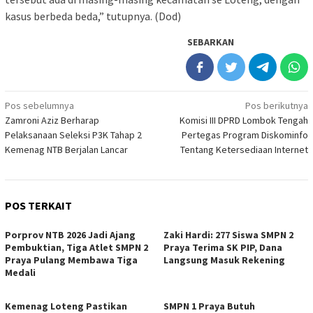
kasus berbeda beda,” tutupnya. (Dod)
SEBARKAN
Navigasi
Pos sebelumnya
Pos berikutnya
Zamroni Aziz Berharap
Komisi III DPRD Lombok Tengah
pos
Pelaksanaan Seleksi P3K Tahap 2
Pertegas Program Diskominfo
Kemenag NTB Berjalan Lancar
Tentang Ketersediaan Internet
POS TERKAIT
Porprov NTB 2026 Jadi Ajang
Zaki Hardi: 277 Siswa SMPN 2
Pembuktian, Tiga Atlet SMPN 2
Praya Terima SK PIP, Dana
Praya Pulang Membawa Tiga
Langsung Masuk Rekening
Medali
Kemenag Loteng Pastikan
SMPN 1 Praya Butuh