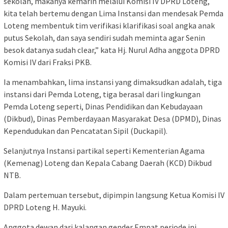
sekolah, makanya kemarin melalui Komisi IV DPRD Loteng,
kita telah bertemu dengan Lima Instansi dan mendesak Pemda
Loteng membentuk tim verifikasi klarifikasi soal angka anak
putus Sekolah, dan saya sendiri sudah meminta agar Senin
besok datanya sudah clear,” kata Hj. Nurul Adha anggota DPRD
Komisi IV dari Fraksi PKB.
Ia menambahkan, lima instansi yang dimaksudkan adalah, tiga
instansi dari Pemda Loteng, tiga berasal dari lingkungan
Pemda Loteng seperti, Dinas Pendidikan dan Kebudayaan
(Dikbud), Dinas Pemberdayaan Masyarakat Desa (DPMD), Dinas
Kependudukan dan Pencatatan Sipil (Duckapil).
Selanjutnya Instansi partikal seperti Kementerian Agama
(Kemenag) Loteng dan Kepala Cabang Daerah (KCD) Dikbud
NTB.
Dalam pertemuan tersebut, dipimpin langsung Ketua Komisi IV
DPRD Loteng H. Mayuki.
Anggota dewan dari kalangan gender Empat periode ini