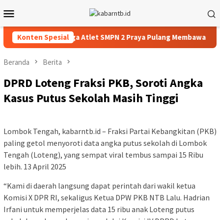
Loncat
Menu
ke
Mobile
konten
g Pembuktian, Tiga Atlet SMPN 2 Praya Pulang Membawa Tiga Med
Konten Spesial
Beranda
Berita
DPRD Loteng Fraksi PKB, Soroti Angka
Kasus Putus Sekolah Masih Tinggi
Lombok Tengah, kabarntb.id – Fraksi Partai Kebangkitan (PKB)
paling getol menyoroti data angka putus sekolah di Lombok
Tengah (Loteng), yang sempat viral tembus sampai 15 Ribu
lebih. 13 April 2025
“Kami di daerah langsung dapat perintah dari wakil ketua
Komisi X DPR RI, sekaligus Ketua DPW PKB NTB Lalu. Hadrian
Irfani untuk memperjelas data 15 ribu anak Loteng putus