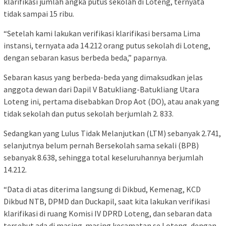
klarifikasi jumlah angka putus sekolah di Loteng, ternyata
tidak sampai 15 ribu.
“Setelah kami lakukan verifikasi klarifikasi bersama Lima
instansi, ternyata ada 14.212 orang putus sekolah di Loteng,
dengan sebaran kasus berbeda beda,” paparnya.
Sebaran kasus yang berbeda-beda yang dimaksudkan jelas
anggota dewan dari Dapil V Batukliang-Batukliang Utara
Loteng ini, pertama disebabkan Drop Aot (DO), atau anak yang
tidak sekolah dan putus sekolah berjumlah 2. 833.
Sedangkan yang Lulus Tidak Melanjutkan (LTM) sebanyak 2.741,
selanjutnya belum pernah Bersekolah sama sekali (BPB)
sebanyak 8.638, sehingga total keseluruhannya berjumlah
14.212.
“Data di atas diterima langsung di Dikbud, Kemenag, KCD
Dikbud NTB, DPMD dan Duckapil, saat kita lakukan verifikasi
klarifikasi di ruang Komisi IV DPRD Loteng, dan sebaran data
tersebut ada di masing-masing kecamatan se Loteng, dengan