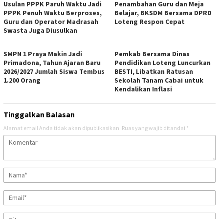
Usulan PPPK Paruh Waktu Jadi
Penambahan Guru dan Meja
PPPK Penuh Waktu Berproses,
Belajar, BKSDM Bersama DPRD
Guru dan Operator Madrasah
Loteng Respon Cepat
Swasta Juga Diusulkan
SMPN 1 Praya Makin Jadi
Pemkab Bersama Dinas
Primadona, Tahun Ajaran Baru
Pendidikan Loteng Luncurkan
2026/2027 Jumlah Siswa Tembus
BESTI, Libatkan Ratusan
1.200 Orang
Sekolah Tanam Cabai untuk
Kendalikan Inflasi
Tinggalkan Balasan
Alamat email Anda tidak akan dipublikasikan.
Ruas yang wajib ditandai
*