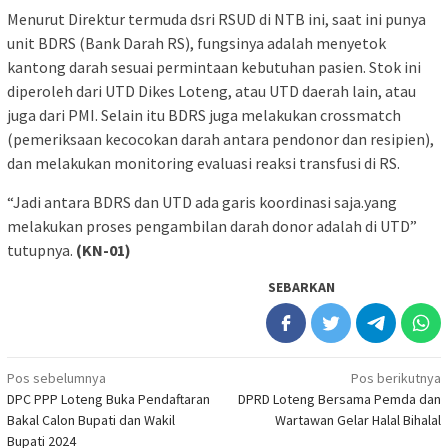
Menurut Direktur termuda dsri RSUD di NTB ini, saat ini punya
unit BDRS (Bank Darah RS), fungsinya adalah menyetok
kantong darah sesuai permintaan kebutuhan pasien. Stok ini
diperoleh dari UTD Dikes Loteng, atau UTD daerah lain, atau
juga dari PMI. Selain itu BDRS juga melakukan crossmatch
(pemeriksaan kecocokan darah antara pendonor dan resipien),
dan melakukan monitoring evaluasi reaksi transfusi di RS.
“Jadi antara BDRS dan UTD ada garis koordinasi saja.yang
melakukan proses pengambilan darah donor adalah di UTD”
tutupnya.
(KN-01)
SEBARKAN
Navigasi
Pos sebelumnya
Pos berikutnya
DPC PPP Loteng Buka Pendaftaran
DPRD Loteng Bersama Pemda dan
pos
Bakal Calon Bupati dan Wakil
Wartawan Gelar Halal Bihalal
Bupati 2024