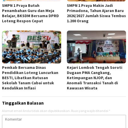
SMPN 1 Praya Butuh
SMPN 1 Praya Makin Jadi
Penambahan Guru dan Meja
Primadona, Tahun Ajaran Baru
Belajar, BKSDM Bersama DPRD
2026/2027 Jumlah Siswa Tembus
Loteng Respon Cepat
1.200 Orang
Pemkab Bersama Dinas
Kejari Lombok Tengah Soroti
Pendidikan Loteng Luncurkan
Dugaan PMA Cangkang,
BESTI, Libatkan Ratusan
Ketimpangan NJOP, dan
Sekolah Tanam Cabai untuk
Anomali Transaksi Tanah di
Kendalikan Inflasi
Kawasan Wisata
Tinggalkan Balasan
Alamat email Anda tidak akan dipublikasikan.
Ruas yang wajib ditandai
*