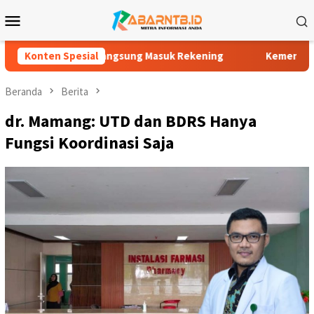
Loncat
Menu
ke
Mobile
konten
 Langsung Masuk Rekening
Konten Spesial
Kemenag Loteng Pastikan Usul
Beranda
Berita
dr. Mamang: UTD dan BDRS Hanya
Fungsi Koordinasi Saja