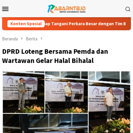
Loncat
Menu
ke
Mobile
konten
jari Loteng, Siap Tangani Perkara Besar dengan Tim Berpengala
Konten Spesial
Beranda
Berita
DPRD Loteng Bersama Pemda dan
Wartawan Gelar Halal Bihalal