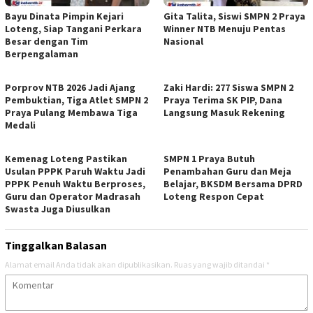
Bayu Dinata Pimpin Kejari
Gita Talita, Siswi SMPN 2 Praya
Loteng, Siap Tangani Perkara
Winner NTB Menuju Pentas
Besar dengan Tim
Nasional
Berpengalaman
Porprov NTB 2026 Jadi Ajang
Zaki Hardi: 277 Siswa SMPN 2
Pembuktian, Tiga Atlet SMPN 2
Praya Terima SK PIP, Dana
Praya Pulang Membawa Tiga
Langsung Masuk Rekening
Medali
Kemenag Loteng Pastikan
SMPN 1 Praya Butuh
Usulan PPPK Paruh Waktu Jadi
Penambahan Guru dan Meja
PPPK Penuh Waktu Berproses,
Belajar, BKSDM Bersama DPRD
Guru dan Operator Madrasah
Loteng Respon Cepat
Swasta Juga Diusulkan
Tinggalkan Balasan
Alamat email Anda tidak akan dipublikasikan.
Ruas yang wajib ditandai
*