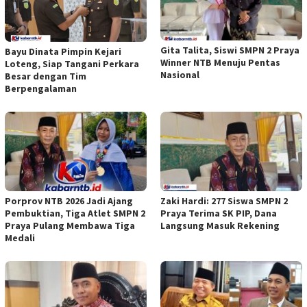
Gita Talita, Siswi SMPN 2 Praya
Bayu Dinata Pimpin Kejari
Winner NTB Menuju Pentas
Loteng, Siap Tangani Perkara
Nasional
Besar dengan Tim
Berpengalaman
Porprov NTB 2026 Jadi Ajang
Zaki Hardi: 277 Siswa SMPN 2
Pembuktian, Tiga Atlet SMPN 2
Praya Terima SK PIP, Dana
Praya Pulang Membawa Tiga
Langsung Masuk Rekening
Medali