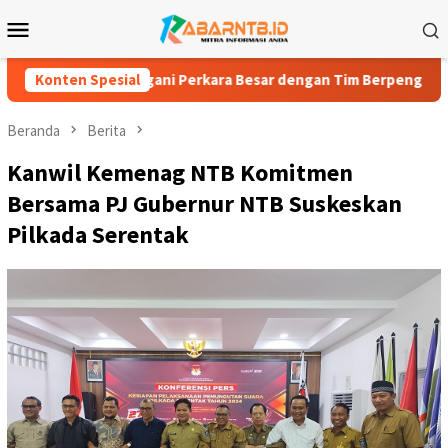
Loncat
Menu
ke
Mobile
konten
 Tangani Perkara Besar dengan Tim Berpengalaman
Konten Spesial
Gita T
Beranda
Berita
Kanwil Kemenag NTB Komitmen
Bersama PJ Gubernur NTB Suskeskan
Pilkada Serentak