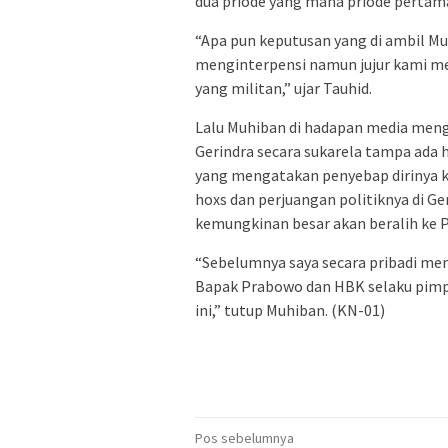
dua priode yang mana priode pertama
“Apa pun keputusan yang di ambil Mu
menginterpensi namun jujur kami mer
yang militan,” ujar Tauhid.
Lalu Muhiban di hadapan media meng
Gerindra secara sukarela tampa ada h
yang mengatakan penyebap dirinya kel
hoxs dan perjuangan politiknya di Ger
kemungkinan besar akan beralih ke P
“Sebelumnya saya secara pribadi me
Bapak Prabowo dan HBK selaku pimp
ini,” tutup Muhiban. (KN-01)
Navigasi
Pos sebelumnya