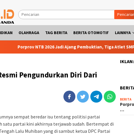
Pencaria
IDIKAN
OLAHRAGA
TAG BERITA
BERITA OTOMOTIF
LAINNYA
Porprov NTB 2026 Jadi Ajang Pembuktian, Tiga Atlet SMPN 2 Pra
IKLAN
Resmi Pengundurkan Diri Dari
BERIT
BERITA
Porpro
…
mnya sempat beredar isu tentang politisi partai
h satu partai kini akhirnya terjawab sudah. Bertempat di
Tengah Lalu Muhiban yang di sambut ketua DPC Partai