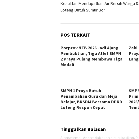
Kesulitan Mendapatkan Air Bersih Warga Dap
pos
Loteng Butuh Sumur Bor
POS TERKAIT
Porprov NTB 2026 Jadi Ajang
Zaki
Pembuktian, Tiga Atlet SMPN
Pray
2 Praya Pulang Membawa Tiga
Lang
Medali
SMPN 1 Praya Butuh
SMPN
Penambahan Guru dan Meja
Prim
Belajar, BKSDM Bersama DPRD
2026
Loteng Respon Cepat
Temb
Tinggalkan Balasan
Alamat email Anda tidak akan dipublikasikan.
Ru