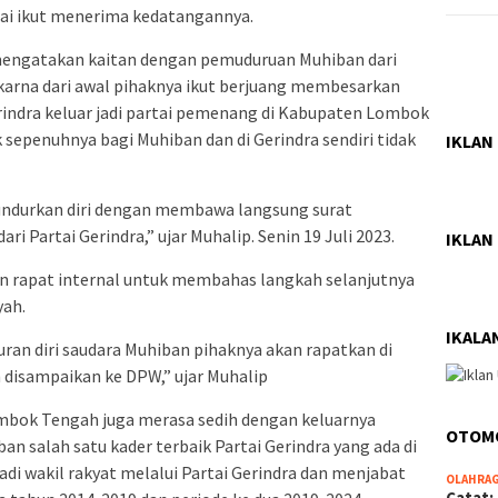
tai ikut menerima kedatangannya.
mengatakan kaitan dengan pemuduruan Muhiban dari
 karna dari awal pihaknya ikut berjuang membesarkan
Gerindra keluar jadi partai pemenang di Kabupaten Lombok
sepenuhnya bagi Muhiban dan di Gerindra sendiri tidak
IKLAN
undurkan diri dengan membawa langsung surat
ri Partai Gerindra,” ujar Muhalip. Senin 19 Juli 2023.
IKLAN
n rapat internal untuk membahas langkah selanjutnya
yah.
IKALA
uran diri saudara Muhiban pihaknya akan rapatkan di
n disampaikan ke DPW,” ujar Muhalip
ombok Tengah juga merasa sedih dengan keluarnya
OTOM
an salah satu kader terbaik Partai Gerindra yang ada di
i wakil rakyat melalui Partai Gerindra dan menjabat
OLAHRA
Catat: