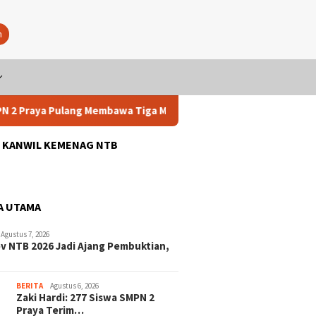
n
ya Pulang Membawa Tiga Medali
Zaki Hardi: 277 Siswa SMP
: KANWIL KEMENAG NTB
A UTAMA
Agustus 7, 2026
v NTB 2026 Jadi Ajang Pembuktian,
BERITA
Agustus 6, 2026
Zaki Hardi: 277 Siswa SMPN 2
Praya Terim…