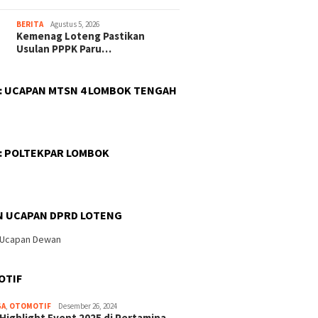
BERITA
Agustus 5, 2026
Kemenag Loteng Pastikan
Usulan PPPK Paru…
 : UCAPAN MTSN 4 LOMBOK TENGAH
 : POLTEKPAR LOMBOK
N UCAPAN DPRD LOTENG
OTIF
GA
,
OTOMOTIF
Desember 26, 2024
 Highlight Event 2025 di Pertamina…