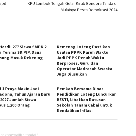
il II
KPU Lombok Tengah Gelar Kirab Bendera Tanda di
Mulainya Pesta Demokrasi 2024
 Hardi: 277 Siswa SMPN 2
Kemenag Loteng Pastikan
a Terima SK PIP, Dana
Usulan PPPK Paruh Waktu
sung Masuk Rekening
Jadi PPPK Penuh Waktu
Berproses, Guru dan
Operator Madrasah Swasta
Juga Diusulkan
 1 Praya Makin Jadi
Pemkab Bersama Dinas
adona, Tahun Ajaran Baru
Pendidikan Loteng Luncurkan
/2027 Jumlah Siswa
BESTI, Libatkan Ratusan
us 1.200 Orang
Sekolah Tanam Cabai untuk
Kendalikan Inflasi
as yang wajib ditandai
*