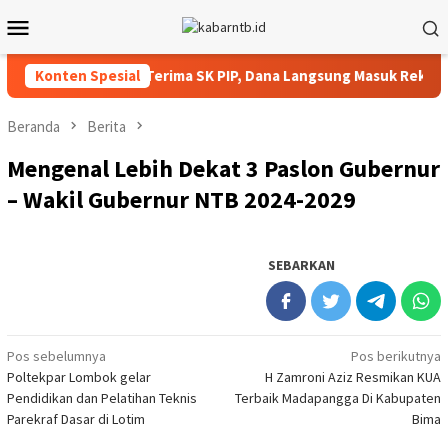
Loncat
Menu
ke
Mobile
konten
Siswa SMPN 2 Praya Terima SK PIP, Dana Langsung Masuk Rekening
Konten Spesial
Beranda
Berita
Mengenal Lebih Dekat 3 Paslon Gubernur
– Wakil Gubernur NTB 2024-2029
SEBARKAN
Navigasi
Pos sebelumnya
Pos berikutnya
Poltekpar Lombok gelar
H Zamroni Aziz Resmikan KUA
pos
Pendidikan dan Pelatihan Teknis
Terbaik Madapangga Di Kabupaten
Parekraf Dasar di Lotim
Bima