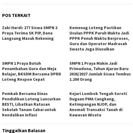
POS TERKAIT
Zaki Hardi: 277 Siswa SMPN 2
Kemenag Loteng Pastikan
Praya Terima SK PIP, Dana
Usulan PPPK Paruh Waktu Jadi
Langsung Masuk Rekening
PPPK Penuh Waktu Berproses,
Guru dan Operator Madrasah
Swasta Juga Diusulkan
SMPN 1 Praya Butuh
SMPN 1 Praya Makin Jadi
Penambahan Guru dan Meja
Primadona, Tahun Ajaran Baru
Belajar, BKSDM Bersama DPRD
2026/2027 Jumlah Siswa Tembus
Loteng Respon Cepat
1.200 Orang
Pemkab Bersama Dinas
Kejari Lombok Tengah Soroti
Pendidikan Loteng Luncurkan
Dugaan PMA Cangkang,
BESTI, Libatkan Ratusan
Ketimpangan NJOP, dan
Sekolah Tanam Cabai untuk
Anomali Transaksi Tanah di
Kendalikan Inflasi
Kawasan Wisata
Tinggalkan Balasan