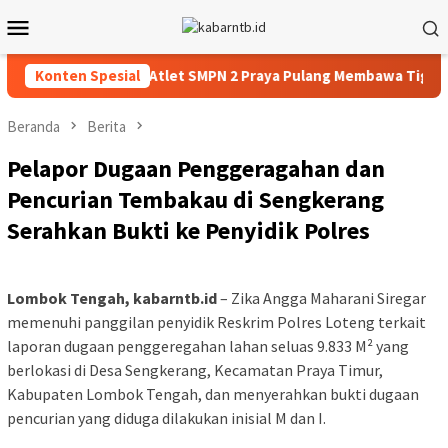
Loncat
Menu
ke
Mobile
konten
Pembuktian, Tiga Atlet SMPN 2 Praya Pulang Membawa Tiga Medal
Konten Spesial
Beranda
Berita
Pelapor Dugaan Penggeragahan dan
Pencurian Tembakau di Sengkerang
Serahkan Bukti ke Penyidik Polres
Lombok Tengah, kabarntb.id
– Zika Angga Maharani Siregar
memenuhi panggilan penyidik Reskrim Polres Loteng terkait
laporan dugaan penggeregahan lahan seluas 9.833 M² yang
berlokasi di Desa Sengkerang, Kecamatan Praya Timur,
Kabupaten Lombok Tengah, dan menyerahkan bukti dugaan
pencurian yang diduga dilakukan inisial M dan I.