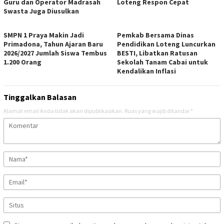
Guru dan Operator Madrasah
Loteng Respon Cepat
Swasta Juga Diusulkan
SMPN 1 Praya Makin Jadi
Pemkab Bersama Dinas
Primadona, Tahun Ajaran Baru
Pendidikan Loteng Luncurkan
2026/2027 Jumlah Siswa Tembus
BESTI, Libatkan Ratusan
1.200 Orang
Sekolah Tanam Cabai untuk
Kendalikan Inflasi
Tinggalkan Balasan
Alamat email Anda tidak akan dipublikasikan.
Ruas yang wajib ditandai
*