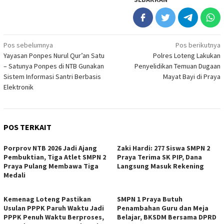
Navigasi
Pos sebelumnya
Pos berikutnya
Yayasan Ponpes Nurul Qur’an Satu
Polres Loteng Lakukan
pos
– Satunya Ponpes di NTB Gunakan
Penyelidikan Temuan Dugaan
Sistem Informasi Santri Berbasis
Mayat Bayi di Praya
Elektronik
POS TERKAIT
Porprov NTB 2026 Jadi Ajang
Zaki Hardi: 277 Siswa SMPN 2
Pembuktian, Tiga Atlet SMPN 2
Praya Terima SK PIP, Dana
Praya Pulang Membawa Tiga
Langsung Masuk Rekening
Medali
Kemenag Loteng Pastikan
SMPN 1 Praya Butuh
Usulan PPPK Paruh Waktu Jadi
Penambahan Guru dan Meja
PPPK Penuh Waktu Berproses,
Belajar, BKSDM Bersama DPRD