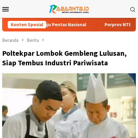
Loncat
Menu
ke
Mobile
konten
nuju Pentas Nasional
Konten Spesial
Porprov NTB 2026 Jadi Ajang Pembu
Beranda
Berita
Poltekpar Lombok Gembleng Lulusan,
Siap Tembus Industri Pariwisata