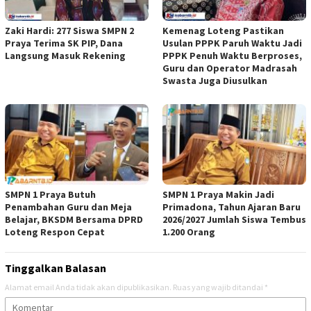
Zaki Hardi: 277 Siswa SMPN 2
Kemenag Loteng Pastikan
Praya Terima SK PIP, Dana
Usulan PPPK Paruh Waktu Jadi
Langsung Masuk Rekening
PPPK Penuh Waktu Berproses,
Guru dan Operator Madrasah
Swasta Juga Diusulkan
SMPN 1 Praya Butuh
SMPN 1 Praya Makin Jadi
Penambahan Guru dan Meja
Primadona, Tahun Ajaran Baru
Belajar, BKSDM Bersama DPRD
2026/2027 Jumlah Siswa Tembus
Loteng Respon Cepat
1.200 Orang
Tinggalkan Balasan
Alamat email Anda tidak akan dipublikasikan.
Ruas yang wajib ditandai
*