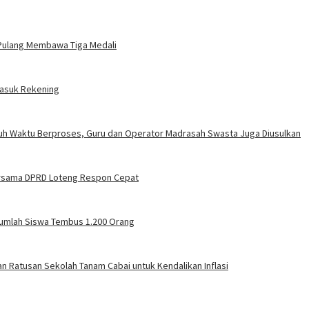
 Pulang Membawa Tiga Medali
Masuk Rekening
uh Waktu Berproses, Guru dan Operator Madrasah Swasta Juga Diusulkan
ersama DPRD Loteng Respon Cepat
Jumlah Siswa Tembus 1.200 Orang
 Ratusan Sekolah Tanam Cabai untuk Kendalikan Inflasi