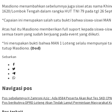
Masdiono menambahkan sebelumnya juga siswi atas nama Khindi
1620/Lombok Tengah dalam rangka HUT TNI 79 pada tgl 26 Sep
“Capaian ini merupakan salah satu bukti bahwa siswa-siswi MAN 
Atas hal itu Masdiono memberikan full suport kepada siswa-siswi
semua team yang sudah berjuang pada event yang diikuti.
“Ini merupakan bukti bahwa MAN 1 Loteng selalu mempunyai talen
tutup Masdiono.
(Dod)
Sebarkan
Navigasi pos
Pos sebelumnya
H Zamroni Aziz : Ada 8584 Peserta Akan Ikut Tes SKD C
Pos berikutnya
DPRD Loteng Akan Tindak Lanjut Permintaan Masyarakat K
Pos terkait