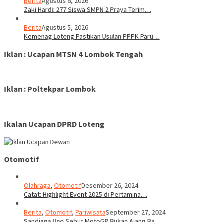
Berita
Agustus 6, 2026
Zaki Hardi: 277 Siswa SMPN 2 Praya Terim…
Berita
Agustus 5, 2026
Kemenag Loteng Pastikan Usulan PPPK Paru…
Iklan : Ucapan MTSN 4 Lombok Tengah
Iklan : Poltekpar Lombok
Ikalan Ucapan DPRD Loteng
Otomotif
Olahraga
,
Otomotif
Desember 26, 2024
Catat: Highlight Event 2025 di Pertamina…
Berita
,
Otomotif
,
Pariwisata
September 27, 2024
Sandiaga Uno Sebut MotoGP Bukan Ajang Ba…