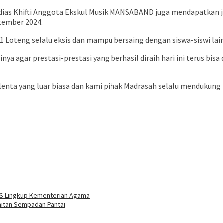
as Khifti Anggota Ekskul Musik MANSABAND juga mendapatkan jua
tember 2024.
1 Loteng selalu eksis dan mampu bersaing dengan siswa-siswi lain
nya agar prestasi-prestasi yang berhasil diraih hari ini terus b
ta yang luar biasa dan kami pihak Madrasah selalu mendukung pen
PNS Lingkup Kementerian Agama
aitan Sempadan Pantai