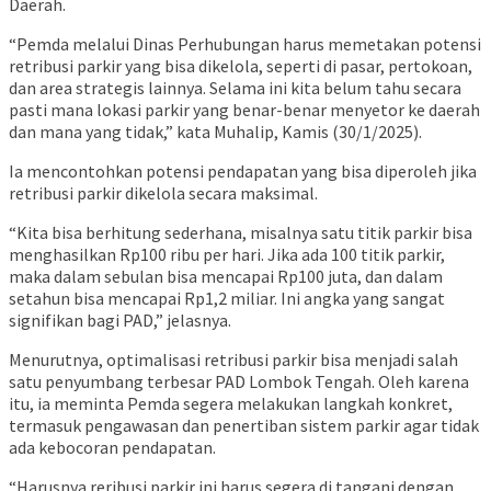
Daerah.
“Pemda melalui Dinas Perhubungan harus memetakan potensi
retribusi parkir yang bisa dikelola, seperti di pasar, pertokoan,
dan area strategis lainnya. Selama ini kita belum tahu secara
pasti mana lokasi parkir yang benar-benar menyetor ke daerah
dan mana yang tidak,” kata Muhalip, Kamis (30/1/2025).
Ia mencontohkan potensi pendapatan yang bisa diperoleh jika
retribusi parkir dikelola secara maksimal.
“Kita bisa berhitung sederhana, misalnya satu titik parkir bisa
menghasilkan Rp100 ribu per hari. Jika ada 100 titik parkir,
maka dalam sebulan bisa mencapai Rp100 juta, dan dalam
setahun bisa mencapai Rp1,2 miliar. Ini angka yang sangat
signifikan bagi PAD,” jelasnya.
Menurutnya, optimalisasi retribusi parkir bisa menjadi salah
satu penyumbang terbesar PAD Lombok Tengah. Oleh karena
itu, ia meminta Pemda segera melakukan langkah konkret,
termasuk pengawasan dan penertiban sistem parkir agar tidak
ada kebocoran pendapatan.
“Harusnya reribusi parkir ini harus segera di tangani dengan