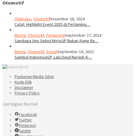
Otomotif
Olahraga
,
Otomotif
Desember 26, 2024
Catat: Highlight Event 2025 di Pertamina…
Berita
,
Otomotif
,
Pariwisata
September 27, 2024
Sandiaga Uno Sebut MotoGP Bukan Ajang Ba…
Berita
,
Otomotif
,
Sosial
September 16, 2023
Sambut IndonesiaGP, Lalu Daud Nurjadi Aj…
Pedoman Media Siber
Kode Etik
Disclaimer
Privacy Policy
Jaringan Social
Facebook
Twitter
Pinterest
Tumblr