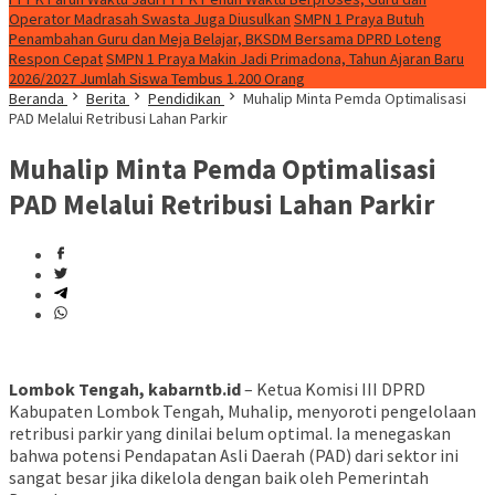
Operator Madrasah Swasta Juga Diusulkan
SMPN 1 Praya Butuh
Penambahan Guru dan Meja Belajar, BKSDM Bersama DPRD Loteng
Respon Cepat
SMPN 1 Praya Makin Jadi Primadona, Tahun Ajaran Baru
2026/2027 Jumlah Siswa Tembus 1.200 Orang
Beranda
Berita
Pendidikan
Muhalip Minta Pemda Optimalisasi
PAD Melalui Retribusi Lahan Parkir
Muhalip Minta Pemda Optimalisasi
PAD Melalui Retribusi Lahan Parkir
L
ombok Tengah, kabarntb.id
– Ketua Komisi III DPRD
Kabupaten Lombok Tengah, Muhalip, menyoroti pengelolaan
retribusi parkir yang dinilai belum optimal. Ia menegaskan
bahwa potensi Pendapatan Asli Daerah (PAD) dari sektor ini
sangat besar jika dikelola dengan baik oleh Pemerintah