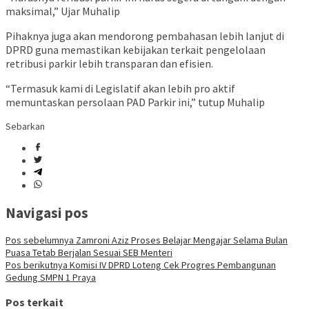
maksimal,” Ujar Muhalip
Pihaknya juga akan mendorong pembahasan lebih lanjut di
DPRD guna memastikan kebijakan terkait pengelolaan
retribusi parkir lebih transparan dan efisien.
“Termasuk kami di Legislatif akan lebih pro aktif
memuntaskan persolaan PAD Parkir ini,” tutup Muhalip
Sebarkan
Navigasi pos
Pos sebelumnya
Zamroni Aziz Proses Belajar Mengajar Selama Bulan
Puasa Tetab Berjalan Sesuai SEB Menteri
Pos berikutnya
Komisi IV DPRD Loteng Cek Progres Pembangunan
Gedung SMPN 1 Praya
Pos terkait