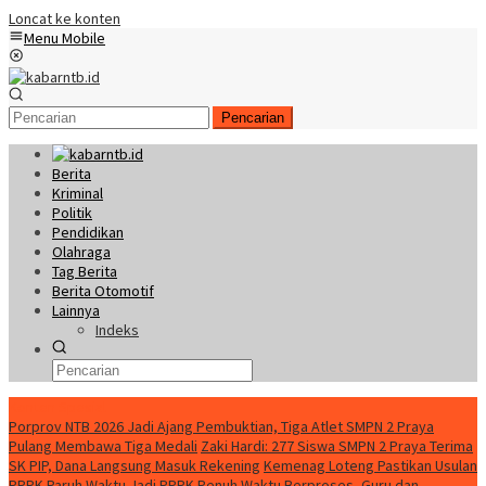
Loncat ke konten
Menu Mobile
Pencarian
Berita
Kriminal
Politik
Pendidikan
Olahraga
Tag Berita
Berita Otomotif
Lainnya
Indeks
Konten Spesial
Porprov NTB 2026 Jadi Ajang Pembuktian, Tiga Atlet SMPN 2 Praya
Pulang Membawa Tiga Medali
Zaki Hardi: 277 Siswa SMPN 2 Praya Terima
SK PIP, Dana Langsung Masuk Rekening
Kemenag Loteng Pastikan Usulan
PPPK Paruh Waktu Jadi PPPK Penuh Waktu Berproses, Guru dan