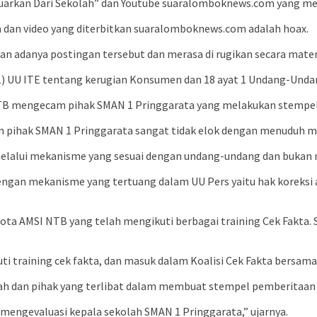
arkan Dari Sekolah” dan Youtube suaralomboknews.com yang memu
 dan video yang diterbitkan suaralomboknews.com adalah hoax.
an adanya postingan tersebut dan merasa di rugikan secara mater
1) UU ITE tentang kerugian Konsumen dan 18 ayat 1 Undang-Undan
NTB mengecam pihak SMAN 1 Pringgarata yang melakukan stempel
n pihak SMAN 1 Pringgarata sangat tidak elok dengan menuduh m
melalui mekanisme yang sesuai dengan undang-undang dan bukan 
dengan mekanisme yang tertuang dalam UU Pers yaitu hak koreks
a AMSI NTB yang telah mengikuti berbagai training Cek Fakta.
 training cek fakta, dan masuk dalam Koalisi Cek Fakta bersama M
ah dan pihak yang terlibat dalam membuat stempel pemberitaan
engevaluasi kepala sekolah SMAN 1 Pringgarata,” ujarnya.