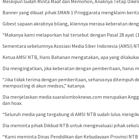
Meskipun Sudah Minta Maaf dan Memohon, Anaknya Tetap Dikelu
Banner yang dibuat pihak SMAN 1 Pringgarata mengklaim berita
Gibest sapaan akrabnya bilang, kliennya merasa keberatan deng
“Makanya kami melaporkan hal tersebut dengan Pasal 28 ayat (
Sementara sebelumnya Asosiasi Media Siber Indonesia (AMSI) 
Ketua AMSI NTB, Hans Bahanan mengatakan, apa yang dilakuka
Dia mengingatkan, jika keberatan dengan pemberitaan, harus 
“Jika tidak terima dengan pemberitaan, seharusnya ditempuh 
memposting di akun medsos,” katanya.
Dia menjelaskan media suaralomboknews.com merupakan Anggot
dan hoax.
“Seluruh media yang tergabung di AMSI NTB sudah lulus mengikuti
Dia meminta pihak Dikbud NTB untuk mengevaluasi pihak sekol
“Kami meminta Dinas Pendidikan dan Kebudayaan Provinsi NTB m