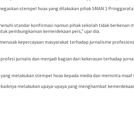
negaskan stempel hoax yang dilakukan pihak SMAN 1 Pringgarata
emenuhi standar konfirmasi namun pihak sekolah tidak berkenan 
bentuk pembungkaman kemerdekaan pers,” ujar dia.
merusak kepercayaan masyarakat terhadap jurnalisme profesion
ofesi jurnalis dan menjadi bagian dari kekerasan terhadap jurnali
 yang melakukan stempel hoax kepada media dan meminta maaf s
sebaiknya melakukan upaya-upaya yang menghambat kemerdekaan p