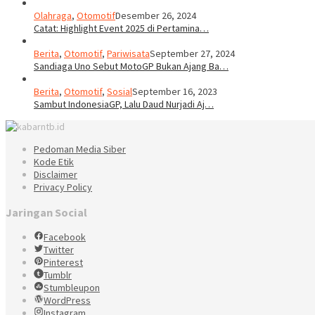
Olahraga
,
Otomotif
Desember 26, 2024
Catat: Highlight Event 2025 di Pertamina…
Berita
,
Otomotif
,
Pariwisata
September 27, 2024
Sandiaga Uno Sebut MotoGP Bukan Ajang Ba…
Berita
,
Otomotif
,
Sosial
September 16, 2023
Sambut IndonesiaGP, Lalu Daud Nurjadi Aj…
Pedoman Media Siber
Kode Etik
Disclaimer
Privacy Policy
Jaringan Social
Facebook
Twitter
Pinterest
Tumblr
Stumbleupon
WordPress
Instagram