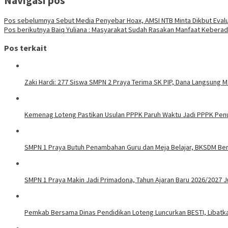
Navigasi pos
Pos sebelumnya
Sebut Media Penyebar Hoax, AMSI NTB Minta Dikbut Evalu
Pos berikutnya
Baiq Yuliana : Masyarakat Sudah Rasakan Manfaat Kebera
Pos terkait
Zaki Hardi: 277 Siswa SMPN 2 Praya Terima SK PIP, Dana Langsung 
Kemenag Loteng Pastikan Usulan PPPK Paruh Waktu Jadi PPPK Pen
SMPN 1 Praya Butuh Penambahan Guru dan Meja Belajar, BKSDM B
SMPN 1 Praya Makin Jadi Primadona, Tahun Ajaran Baru 2026/2027 
Pemkab Bersama Dinas Pendidikan Loteng Luncurkan BESTI, Libatkan