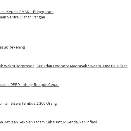
asi Kepala SMAN 1 Pringgarata
daan Sentra Olahan Pangan
Masuk Rekening
uh Waktu Berproses, Guru dan Operator Madrasah Swasta Juga Diusulkan
ersama DPRD Loteng Respon Cepat
Jumlah Siswa Tembus 1.200 Orang
 Ratusan Sekolah Tanam Cabai untuk Kendalikan Inflasi