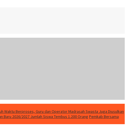
uh Waktu Berproses, Guru dan Operator Madrasah Swasta Juga Diusulkan
ran Baru 2026/2027 Jumlah Siswa Tembus 1.200 Orang
Pemkab Bersama