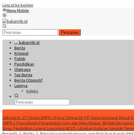
Loncat ke konten
Menu Mobile
Pencarian
Berita
Kriminal
Politik
Pendidikan
Olahraga
Tag Berita
Berita Otomotif
Lainnya
Indeks
Konten Spesial
Zaki Hardi: 277 Siswa SMPN 2 Praya Terima SK PIP, Dana Langsung Masuk 
SMPN 1 Praya Butuh Penambahan Guru dan Meja Belajar, BKSDM Bersama
Dinas Pendidikan Loteng Luncurkan BESTI, Libatkan Ratusan Sekolah Tanam 
Beranda
Berita
Pimred suaralomboknews.com Polisikan Kepala SMAN