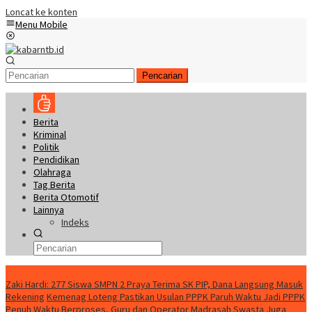
Loncat ke konten
Menu Mobile
Pencarian
Berita
Kriminal
Politik
Pendidikan
Olahraga
Tag Berita
Berita Otomotif
Lainnya
Indeks
Konten Spesial
Zaki Hardi: 277 Siswa SMPN 2 Praya Terima SK PIP, Dana Langsung Masuk
Rekening
Kemenag Loteng Pastikan Usulan PPPK Paruh Waktu Jadi PPPK
Penuh Waktu Berproses, Guru dan Operator Madrasah Swasta Juga