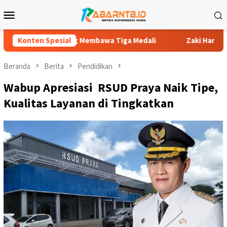
Loncat
Menu
ke
Mobile
konten
 Pulang Membawa Tiga Medali
Konten Spesial
Zaki Hardi: 277 Siswa SMPN 
Beranda
Berita
Pendidikan
Wabup Apresiasi RSUD Praya Naik Tipe,
Kualitas Layanan di Tingkatkan