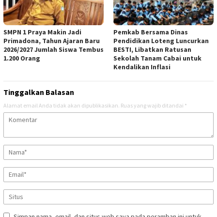
SMPN 1 Praya Makin Jadi
Pemkab Bersama Dinas
Primadona, Tahun Ajaran Baru
Pendidikan Loteng Luncurkan
2026/2027 Jumlah Siswa Tembus
BESTI, Libatkan Ratusan
1.200 Orang
Sekolah Tanam Cabai untuk
Kendalikan Inflasi
Tinggalkan Balasan
Alamat email Anda tidak akan dipublikasikan.
Ruas yang wajib ditandai
*
Simpan nama, email, dan situs web saya pada peramban ini untuk