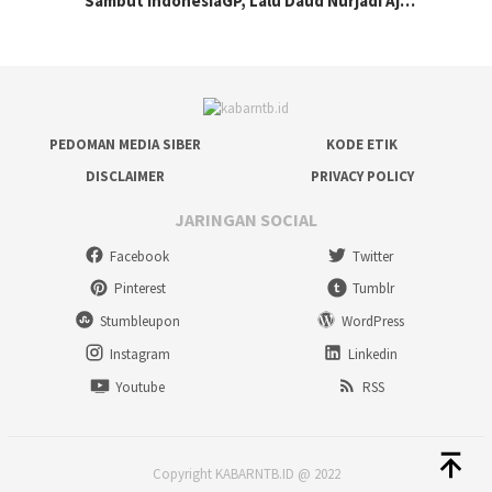
Sambut IndonesiaGP, Lalu Daud Nurjadi Aj…
PEDOMAN MEDIA SIBER
KODE ETIK
DISCLAIMER
PRIVACY POLICY
JARINGAN SOCIAL
Facebook
Twitter
Pinterest
Tumblr
Stumbleupon
WordPress
Instagram
Linkedin
Youtube
RSS
Copyright KABARNTB.ID @ 2022